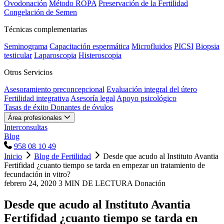
Ovodonación
Método ROPA
Preservación de la Fertilidad
Congelación de Semen
Técnicas complementarias
Seminograma
Capacitación espermática
Microfluidos
PICSI
Biopsia
testicular
Laparoscopia
Histeroscopia
Otros Servicios
Asesoramiento preconcepcional
Evaluación integral del útero
Fertilidad integrativa
Asesoría legal
Apoyo psicológico
Tasas de éxito
Donantes de óvulos
Área profesionales
Interconsultas
Blog
958 08 10 49
Inicio
Blog de Fertilidad
Desde que acudo al Instituto Avantia
Fertifidad ¿cuanto tiempo se tarda en empezar un tratamiento de
fecundación in vitro?
febrero 24, 2020
3 MIN DE LECTURA
Donación
Desde que acudo al Instituto Avantia
Fertifidad ¿cuanto tiempo se tarda en