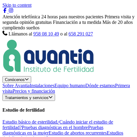
Skip to content
Atención telefónica 24 horas para nuestros pacientes
Primera visita y
segunda opinión gratuitas
Financiación a tu medida
Más de 20 años
cumpliendo sueños
Llámanos al
958 08 10 49
o al
658 291 027
Conócenos
Sobre Avantia
Instalaciones
Equipo humano
Dónde estamos
Primera
visita
Precios y financiación
Tratamientos y servicios
Estudio de fertilidad
Estudio básico de esterilidad
¿Cuándo iniciar el estudio de
fertilidad?
Pruebas diagnósticas en el hombre
Pruebas
diagnósticas en la mujer
Estudio de abortos recurrentes
Estudios