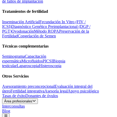
de fallos de implantación
Tratamientos de fertilidad
Inseminación Artificial
Fecundación In Vitro (FIV /
ICSI)
Diagnóstico Genético Preimplantacional (DGP /
PGT)
Ovodonación
Método ROPA
Preservación de la
Fertilidad
Congelación de Semen
Técnicas complementarias
Seminograma
Capacitación
espermática
Microfluidos
PICSI
Biopsia
testicular
Laparoscopia
Histeroscopia
Otros Servicios
Asesoramiento preconcepcional
Evaluación integral del
útero
Fertilidad integrativa
Asesoría legal
Apoyo psicológico
Tasas de éxito
Donantes de óvulos
Área profesionales
Interconsultas
Blog