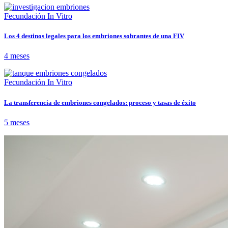
Fecundación In Vitro
Los 4 destinos legales para los embriones sobrantes de una FIV
4 meses
Fecundación In Vitro
La transferencia de embriones congelados: proceso y tasas de éxito
5 meses