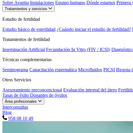
Sobre Avantia
Instalaciones
Equipo humano
Dónde estamos
Primera v
Tratamientos y servicios
Estudio de fertilidad
Estudio básico de esterilidad
¿Cuándo iniciar el estudio de fertilidad?
Tratamientos de fertilidad
Inseminación Artificial
Fecundación In Vitro (FIV / ICSI)
Diagnóstic
Técnicas complementarias
Seminograma
Capacitación espermática
Microfluidos
PICSI
Biopsia t
Otros Servicios
Asesoramiento preconcepcional
Evaluación integral del útero
Fertilid
Tasas de éxito
Donantes de óvulos
Área profesionales
Interconsultas
Blog
958 08 10 49