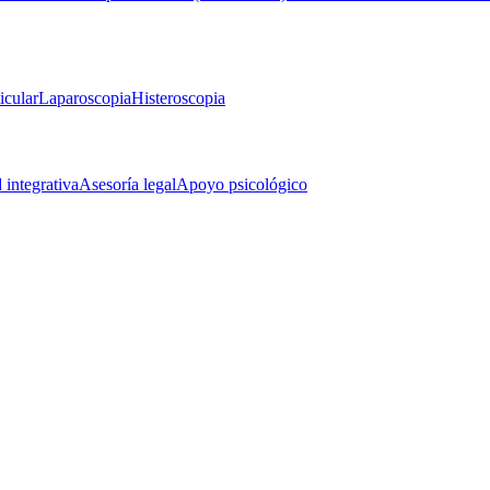
icular
Laparoscopia
Histeroscopia
d integrativa
Asesoría legal
Apoyo psicológico