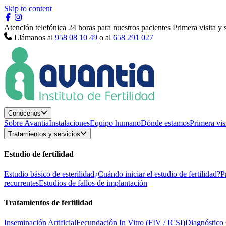
Skip to content
Atención telefónica 24 horas para nuestros pacientes
Primera visita y
Llámanos al
958 08 10 49
o al
658 291 027
Conócenos
Sobre Avantia
Instalaciones
Equipo humano
Dónde estamos
Primera vis
Tratamientos y servicios
Estudio de fertilidad
Estudio básico de esterilidad
¿Cuándo iniciar el estudio de fertilidad?
P
recurrentes
Estudios de fallos de implantación
Tratamientos de fertilidad
Inseminación Artificial
Fecundación In Vitro (FIV / ICSI)
Diagnóstico