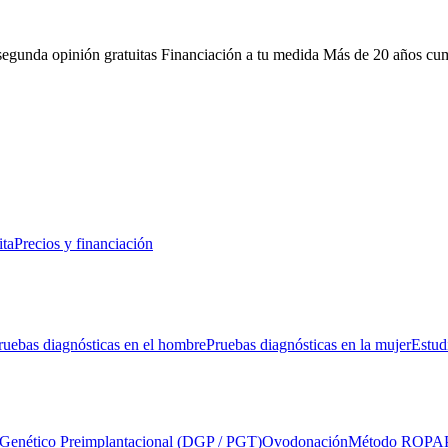
 segunda opinión gratuitas
Financiación a tu medida
Más de 20 años cu
ita
Precios y financiación
ruebas diagnósticas en el hombre
Pruebas diagnósticas en la mujer
Estud
 Genético Preimplantacional (DGP / PGT)
Ovodonación
Método ROPA