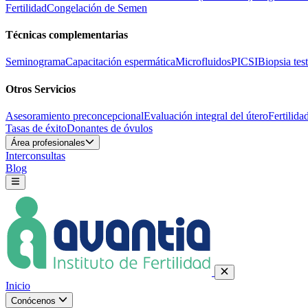
Fertilidad
Congelación de Semen
Técnicas complementarias
Seminograma
Capacitación espermática
Microfluidos
PICSI
Biopsia test
Otros Servicios
Asesoramiento preconcepcional
Evaluación integral del útero
Fertilida
Tasas de éxito
Donantes de óvulos
Área profesionales
Interconsultas
Blog
Inicio
Conócenos