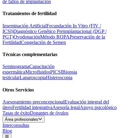
de fallos de implantación
Tratamientos de fertilidad
Inseminación Artificial
Fecundación In Vitro (FIV /
ICSI)
Diagnóstico Genético Preimplantacional (DGP /
PGT)
Ovodonación
Método ROPA
Preservación de la
Fertilidad
Congelación de Semen
Técnicas complementarias
Seminograma
Capacitación
espermática
Microfluidos
PICSI
Biopsia
testicular
Laparoscopia
Histeroscopia
Otros Servicios
Asesoramiento preconcepcional
Evaluación integral del
útero
Fertilidad integrativa
Asesoría legal
Apoyo psicológico
Tasas de éxito
Donantes de óvulos
Área profesionales
Interconsultas
Blog