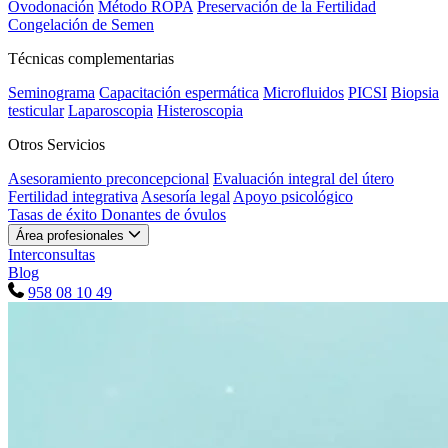
Ovodonación
Método ROPA
Preservación de la Fertilidad
Congelación de Semen
Técnicas complementarias
Seminograma
Capacitación espermática
Microfluidos
PICSI
Biopsia
testicular
Laparoscopia
Histeroscopia
Otros Servicios
Asesoramiento preconcepcional
Evaluación integral del útero
Fertilidad integrativa
Asesoría legal
Apoyo psicológico
Tasas de éxito
Donantes de óvulos
Área profesionales
Interconsultas
Blog
958 08 10 49