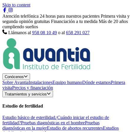
Skip to content
Atención telefónica 24 horas para nuestros pacientes
Primera visita y
segunda opinión gratuitas
Financiación a tu medida
Más de 20 años
cumpliendo sueños
Llámanos al
958 08 10 49
o al
658 291 027
Conócenos
Sobre Avantia
Instalaciones
Equipo humano
Dónde estamos
Primera
visita
Precios y financiación
Tratamientos y servicios
Estudio de fertilidad
Estudio básico de esterilidad
¿Cuándo iniciar el estudio de
fertilidad?
Pruebas diagnósticas en el hombre
Pruebas
diagnósticas en la mujer
Estudio de abortos recurrentes
Estudios