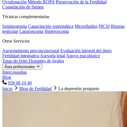
Ovodonación
Método ROPA
Preservación de la Fertilidad
Congelación de Semen
Técnicas complementarias
Seminograma
Capacitación espermática
Microfluidos
PICSI
Biopsia
testicular
Laparoscopia
Histeroscopia
Otros Servicios
Asesoramiento preconcepcional
Evaluación integral del útero
Fertilidad integrativa
Asesoría legal
Apoyo psicológico
Tasas de éxito
Donantes de óvulos
Área profesionales
Interconsultas
Blog
958 08 10 49
Inicio
Blog de Fertilidad
La depresión postparto