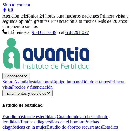
Skip to content
Atención telefónica 24 horas para nuestros pacientes
Primera visita y
segunda opinión gratuitas
Financiación a tu medida
Más de 20 años
cumpliendo sueños
Llámanos al
958 08 10 49
o al
658 291 027
Conócenos
Sobre Avantia
Instalaciones
Equipo humano
Dónde estamos
Primera
visita
Precios y financiación
Tratamientos y servicios
Estudio de fertilidad
Estudio básico de esterilidad
¿Cuándo iniciar el estudio de
fertilidad?
Pruebas diagnósticas en el hombre
Pruebas
diagnósticas en la mujer
Estudio de abortos recurrentes
Estudios