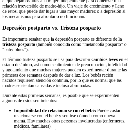
el que dejamos atrás a la mujer independiente para comenzar una
relación irreversible de madre-hijo. Un viaje de crecimiento y lleno
de retos, que puede dar lugar a una mayor madurez o a depresión si
los mecanismos para afrontarlo no funcionan.
Depresión postparto vs. Tristeza posparto
Es importante resaltar que la depresión posparto es diferente de
la
tristeza posparto
(también conocida como “melancolía posparto” o
“baby blues”).
El término tristeza posparto se usa para describir
cambios leves
en el
estado de ánimo, así como sentimientos de preocupación, infelicidad
y agotamiento que muchas mujeres pueden experimentar durante las
primeras dos semanas después de dar a luz. Los bebés recién
nacidos requieren atención continua, por lo que es normal que las
madres se sientan cansadas e incluso abrumadas.
Durante estas primeras semanas, es posible que se experimenten
algunos de estos sentimientos:
Imposibilidad de relacionarse con el bebé:
Puede costar
relacionarse con el bebé y sentirse cómoda como nueva
mamá. Hay muchas otras personas involucradas (enfermeras,
médicos, familiares).