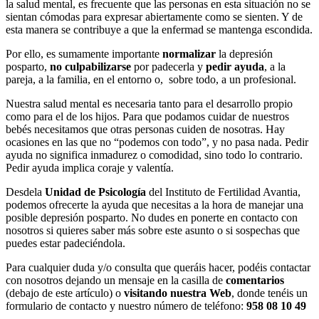
la salud mental, es frecuente que las personas en esta situación no se
sientan cómodas para expresar abiertamente como se sienten. Y de
esta manera se contribuye a que la enfermad se mantenga escondida.
Por ello, es sumamente importante
normalizar
la depresión
posparto,
no culpabilizarse
por padecerla y
pedir ayuda
, a la
pareja, a la familia, en el entorno o, sobre todo, a un profesional.
Nuestra salud mental es necesaria tanto para el desarrollo propio
como para el de los hijos. Para que podamos cuidar de nuestros
bebés necesitamos que otras personas cuiden de nosotras. Hay
ocasiones en las que no “podemos con todo”, y no pasa nada. Pedir
ayuda no significa inmadurez o comodidad, sino todo lo contrario.
Pedir ayuda implica coraje y valentía.
Desdela
Unidad de Psicología
del Instituto de Fertilidad Avantia,
podemos ofrecerte la ayuda que necesitas a la hora de manejar una
posible depresión posparto. No dudes en ponerte en contacto con
nosotros si quieres saber más sobre este asunto o si sospechas que
puedes estar padeciéndola.
Para cualquier duda y/o consulta que queráis hacer, podéis contactar
con nosotros dejando un mensaje en la casilla de
comentarios
(debajo de este artículo) o
visitando nuestra Web
, donde tenéis un
formulario de contacto y nuestro número de teléfono:
958 08 10 49