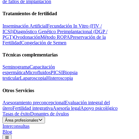
de fallos de implantación
Tratamientos de fertilidad
Inseminación Artificial
Fecundación In Vitro (FIV /
ICSI)
Diagnóstico Genético Preimplantacional (DGP /
PGT)
Ovodonación
Método ROPA
Preservación de la
Fertilidad
Congelación de Semen
Técnicas complementarias
Seminograma
Capacitación
espermática
Microfluidos
PICSI
Biopsia
testicular
Laparoscopia
Histeroscopia
Otros Servicios
Asesoramiento preconcepcional
Evaluación integral del
útero
Fertilidad integrativa
Asesoría legal
Apoyo psicológico
Tasas de éxito
Donantes de óvulos
Área profesionales
Interconsultas
Blog