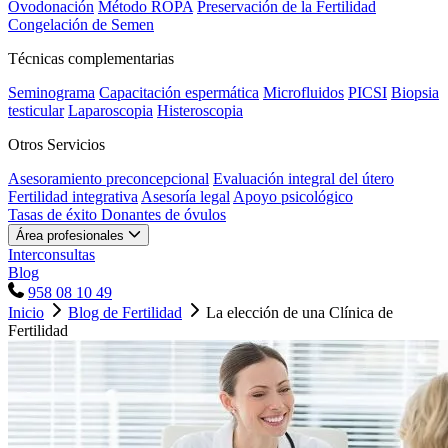
Ovodonación
Método ROPA
Preservación de la Fertilidad
Congelación de Semen
Técnicas complementarias
Seminograma
Capacitación espermática
Microfluidos
PICSI
Biopsia
testicular
Laparoscopia
Histeroscopia
Otros Servicios
Asesoramiento preconcepcional
Evaluación integral del útero
Fertilidad integrativa
Asesoría legal
Apoyo psicológico
Tasas de éxito
Donantes de óvulos
Área profesionales
Interconsultas
Blog
958 08 10 49
Inicio
Blog de Fertilidad
La elección de una Clínica de
Fertilidad