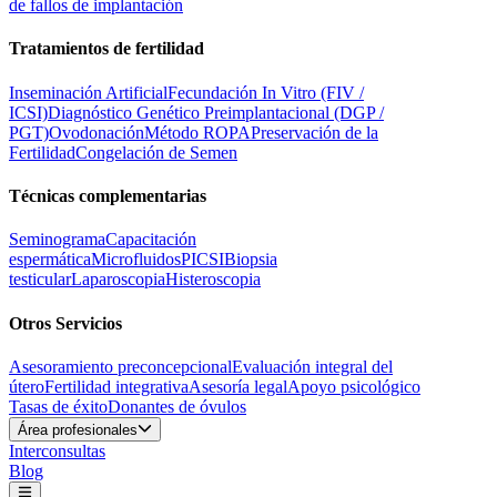
de fallos de implantación
Tratamientos de fertilidad
Inseminación Artificial
Fecundación In Vitro (FIV /
ICSI)
Diagnóstico Genético Preimplantacional (DGP /
PGT)
Ovodonación
Método ROPA
Preservación de la
Fertilidad
Congelación de Semen
Técnicas complementarias
Seminograma
Capacitación
espermática
Microfluidos
PICSI
Biopsia
testicular
Laparoscopia
Histeroscopia
Otros Servicios
Asesoramiento preconcepcional
Evaluación integral del
útero
Fertilidad integrativa
Asesoría legal
Apoyo psicológico
Tasas de éxito
Donantes de óvulos
Área profesionales
Interconsultas
Blog