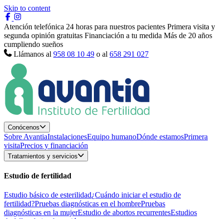
Skip to content
Atención telefónica 24 horas para nuestros pacientes
Primera visita y
segunda opinión gratuitas
Financiación a tu medida
Más de 20 años
cumpliendo sueños
Llámanos al
958 08 10 49
o al
658 291 027
Conócenos
Sobre Avantia
Instalaciones
Equipo humano
Dónde estamos
Primera
visita
Precios y financiación
Tratamientos y servicios
Estudio de fertilidad
Estudio básico de esterilidad
¿Cuándo iniciar el estudio de
fertilidad?
Pruebas diagnósticas en el hombre
Pruebas
diagnósticas en la mujer
Estudio de abortos recurrentes
Estudios