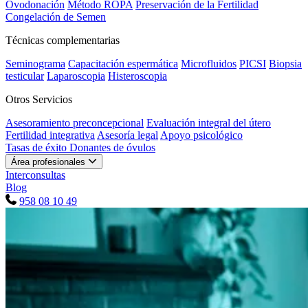
Ovodonación
Método ROPA
Preservación de la Fertilidad
Congelación de Semen
Técnicas complementarias
Seminograma
Capacitación espermática
Microfluidos
PICSI
Biopsia
testicular
Laparoscopia
Histeroscopia
Otros Servicios
Asesoramiento preconcepcional
Evaluación integral del útero
Fertilidad integrativa
Asesoría legal
Apoyo psicológico
Tasas de éxito
Donantes de óvulos
Área profesionales
Interconsultas
Blog
958 08 10 49