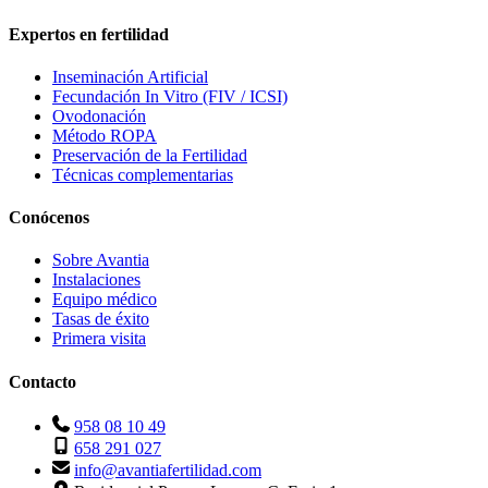
Expertos en fertilidad
Inseminación Artificial
Fecundación In Vitro (FIV / ICSI)
Ovodonación
Método ROPA
Preservación de la Fertilidad
Técnicas complementarias
Conócenos
Sobre Avantia
Instalaciones
Equipo médico
Tasas de éxito
Primera visita
Contacto
958 08 10 49
658 291 027
info@avantiafertilidad.com