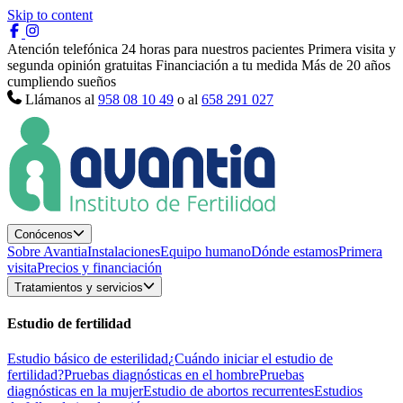
Skip to content
Atención telefónica 24 horas para nuestros pacientes
Primera visita y
segunda opinión gratuitas
Financiación a tu medida
Más de 20 años
cumpliendo sueños
Llámanos al
958 08 10 49
o al
658 291 027
Conócenos
Sobre Avantia
Instalaciones
Equipo humano
Dónde estamos
Primera
visita
Precios y financiación
Tratamientos y servicios
Estudio de fertilidad
Estudio básico de esterilidad
¿Cuándo iniciar el estudio de
fertilidad?
Pruebas diagnósticas en el hombre
Pruebas
diagnósticas en la mujer
Estudio de abortos recurrentes
Estudios