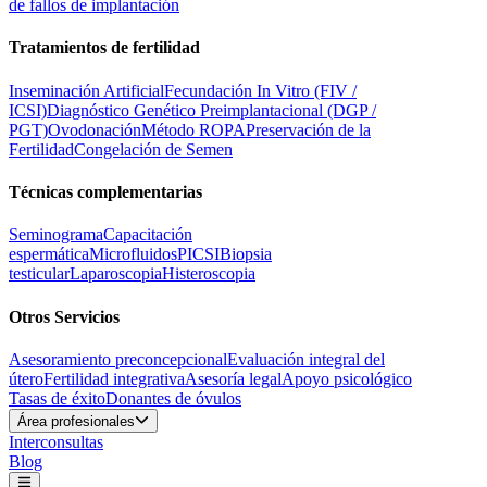
de fallos de implantación
Tratamientos de fertilidad
Inseminación Artificial
Fecundación In Vitro (FIV /
ICSI)
Diagnóstico Genético Preimplantacional (DGP /
PGT)
Ovodonación
Método ROPA
Preservación de la
Fertilidad
Congelación de Semen
Técnicas complementarias
Seminograma
Capacitación
espermática
Microfluidos
PICSI
Biopsia
testicular
Laparoscopia
Histeroscopia
Otros Servicios
Asesoramiento preconcepcional
Evaluación integral del
útero
Fertilidad integrativa
Asesoría legal
Apoyo psicológico
Tasas de éxito
Donantes de óvulos
Área profesionales
Interconsultas
Blog