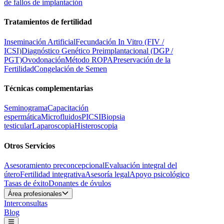
de fallos de implantación
Tratamientos de fertilidad
Inseminación Artificial
Fecundación In Vitro (FIV /
ICSI)
Diagnóstico Genético Preimplantacional (DGP /
PGT)
Ovodonación
Método ROPA
Preservación de la
Fertilidad
Congelación de Semen
Técnicas complementarias
Seminograma
Capacitación
espermática
Microfluidos
PICSI
Biopsia
testicular
Laparoscopia
Histeroscopia
Otros Servicios
Asesoramiento preconcepcional
Evaluación integral del
útero
Fertilidad integrativa
Asesoría legal
Apoyo psicológico
Tasas de éxito
Donantes de óvulos
Área profesionales
Interconsultas
Blog