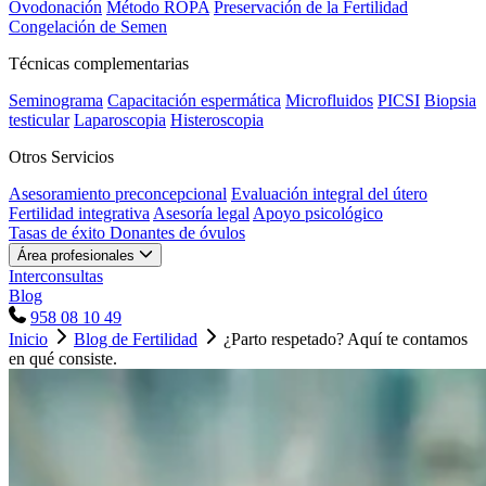
Ovodonación
Método ROPA
Preservación de la Fertilidad
Congelación de Semen
Técnicas complementarias
Seminograma
Capacitación espermática
Microfluidos
PICSI
Biopsia
testicular
Laparoscopia
Histeroscopia
Otros Servicios
Asesoramiento preconcepcional
Evaluación integral del útero
Fertilidad integrativa
Asesoría legal
Apoyo psicológico
Tasas de éxito
Donantes de óvulos
Área profesionales
Interconsultas
Blog
958 08 10 49
Inicio
Blog de Fertilidad
¿Parto respetado? Aquí te contamos
en qué consiste.