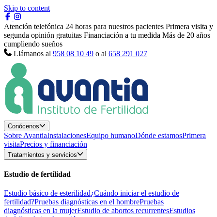
Skip to content
Atención telefónica 24 horas para nuestros pacientes
Primera visita y
segunda opinión gratuitas
Financiación a tu medida
Más de 20 años
cumpliendo sueños
Llámanos al
958 08 10 49
o al
658 291 027
Conócenos
Sobre Avantia
Instalaciones
Equipo humano
Dónde estamos
Primera
visita
Precios y financiación
Tratamientos y servicios
Estudio de fertilidad
Estudio básico de esterilidad
¿Cuándo iniciar el estudio de
fertilidad?
Pruebas diagnósticas en el hombre
Pruebas
diagnósticas en la mujer
Estudio de abortos recurrentes
Estudios