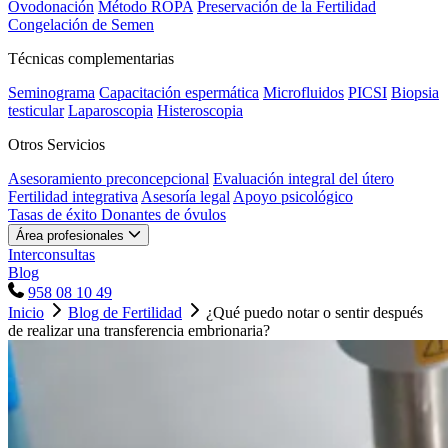
Ovodonación
Método ROPA
Preservación de la Fertilidad
Congelación de Semen
Técnicas complementarias
Seminograma
Capacitación espermática
Microfluidos
PICSI
Biopsia
testicular
Laparoscopia
Histeroscopia
Otros Servicios
Asesoramiento preconcepcional
Evaluación integral del útero
Fertilidad integrativa
Asesoría legal
Apoyo psicológico
Tasas de éxito
Donantes de óvulos
Área profesionales
Interconsultas
Blog
958 08 10 49
Inicio
Blog de Fertilidad
¿Qué puedo notar o sentir después
de realizar una transferencia embrionaria?