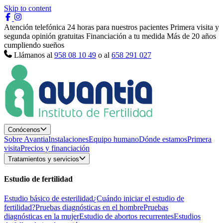
Skip to content
Atención telefónica 24 horas para nuestros pacientes
Primera visita y
segunda opinión gratuitas
Financiación a tu medida
Más de 20 años
cumpliendo sueños
Llámanos al
958 08 10 49
o al
658 291 027
Conócenos
Sobre Avantia
Instalaciones
Equipo humano
Dónde estamos
Primera
visita
Precios y financiación
Tratamientos y servicios
Estudio de fertilidad
Estudio básico de esterilidad
¿Cuándo iniciar el estudio de
fertilidad?
Pruebas diagnósticas en el hombre
Pruebas
diagnósticas en la mujer
Estudio de abortos recurrentes
Estudios