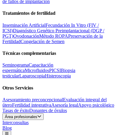
de fallos de implantación
Tratamientos de fertilidad
Inseminación Artificial
Fecundación In Vitro (FIV /
ICSI)
Diagnóstico Genético Preimplantacional (DGP /
PGT)
Ovodonación
Método ROPA
Preservación de la
Fertilidad
Congelación de Semen
Técnicas complementarias
Seminograma
Capacitación
espermática
Microfluidos
PICSI
Biopsia
testicular
Laparoscopia
Histeroscopia
Otros Servicios
Asesoramiento preconcepcional
Evaluación integral del
útero
Fertilidad integrativa
Asesoría legal
Apoyo psicológico
Tasas de éxito
Donantes de óvulos
Área profesionales
Interconsultas
Blog