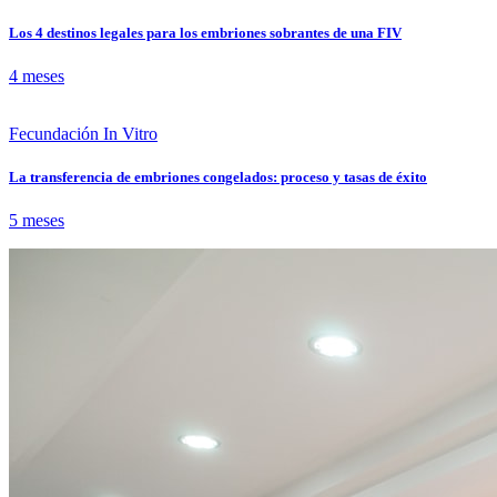
Los 4 destinos legales para los embriones sobrantes de una FIV
4 meses
Fecundación In Vitro
La transferencia de embriones congelados: proceso y tasas de éxito
5 meses