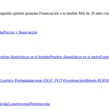
 segunda opinión gratuitas
Financiación a tu medida
Más de 20 años cu
ita
Precios y financiación
ruebas diagnósticas en el hombre
Pruebas diagnósticas en la mujer
Estud
 Genético Preimplantacional (DGP / PGT)
Ovodonación
Método ROPA
icular
Laparoscopia
Histeroscopia