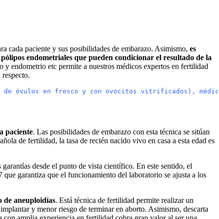
 para cada paciente y sus posibilidades de embarazo. Asimismo,
es
 pólipos endometriales que pueden condicionar el resultado de la
ro y endometrio etc permite a nuestros médicos expertos en fertilidad
 respecto.
 de óvulos en fresco y con ovocitos vitrificados), médic
a paciente
. Las posibilidades de embarazo con esta técnica se sitúan
ola de fertilidad, la tasa de recién nacido vivo en casa a esta edad es
rantías desde el punto de vista científico. En este sentido, el
que garantiza que el funcionamiento del laboratorio se ajusta a los
o de aneuploidías
. Está técnica de fertilidad permite realizar un
 implantar y menor riesgo de terminar en aborto. Asimismo, descarta
on amplia experiencia en fertilidad cobra gran valor al ser una