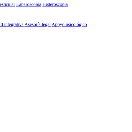
esticular
Laparoscopia
Histeroscopia
ad integrativa
Asesoría legal
Apoyo psicológico