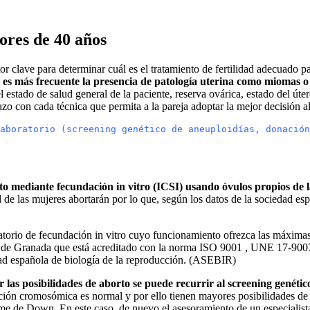
ores de 40 años
tor clave para determinar cuál es el tratamiento de fertilidad adecuado
s es más frecuente la presencia de patología uterina como miomas o
estado de salud general de la paciente, reserva ovárica, estado del úte
zo con cada técnica que permita a la pareja adoptar la mejor decisión al
aboratorio (screening genético de aneuploidías, donación
to mediante fecundación in vitro (ICSI)
usando óvulos propios de l
 las mujeres abortarán por lo que, según los datos de la sociedad españ
torio de fecundación in vitro cuyo funcionamiento ofrezca las máximas ga
io de Granada que está acreditado con la norma ISO 9001 , UNE 17-9007 
dad española de biología de la reproducción. (ASEBIR)
las posibilidades de aborto se puede recurrir al screening genétic
ación cromosómica es normal y por ello tienen mayores posibilidades de
de Down. En este caso, de nuevo el asesoramiento de un especialista c