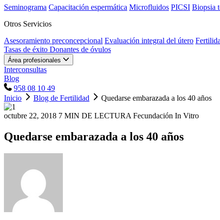
Seminograma
Capacitación espermática
Microfluidos
PICSI
Biopsia t
Otros Servicios
Asesoramiento preconcepcional
Evaluación integral del útero
Fertilid
Tasas de éxito
Donantes de óvulos
Área profesionales
Interconsultas
Blog
958 08 10 49
Inicio
Blog de Fertilidad
Quedarse embarazada a los 40 años
octubre 22, 2018
7 MIN DE LECTURA
Fecundación In Vitro
Quedarse embarazada a los 40 años