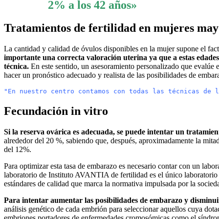
2% a los 42 años»
Tratamientos de fertilidad en mujeres may
La cantidad y calidad de óvulos disponibles en la mujer supone el fac
importante una correcta valoración uterina
ya que a estas edade
técnica.
En este sentido, un asesoramiento personalizado que evalúe el 
hacer un pronóstico adecuado y realista de las posibilidades de embara
"En nuestro centro contamos con todas las técnicas de l
Fecundación in vitro
Si la reserva ovárica es adecuada, se puede intentar un tratamien
alrededor del 20 %, sabiendo que, después, aproximadamente la mitad de
del 12%.
Para optimizar esta tasa de embarazo es necesario contar con un labora
laboratorio de Instituto AVANTIA de fertilidad es el único laborator
estándares de calidad que marca la normativa impulsada por la socie
Para intentar aumentar las posibilidades de embarazo y disminuir 
análisis genético de cada embrión para seleccionar aquellos cuya dot
embriones portadores de enfermedades cromosómicas como el síndrome 