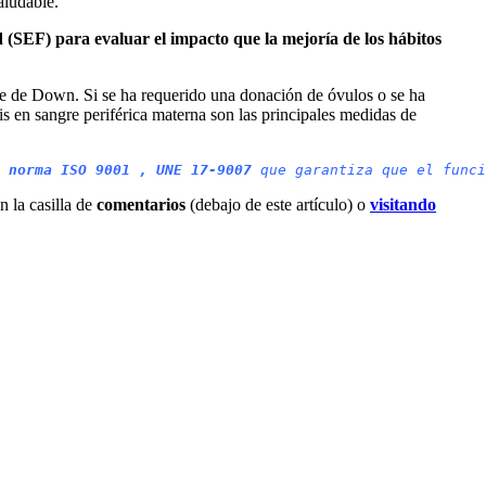
aludable.
d (SEF) para evaluar el impacto que la mejoría de los hábitos
ome de Down. Si se ha requerido una donación de óvulos o se ha
is en sangre periférica materna son las principales medidas de
 norma ISO 9001 , UNE 17-9007
 que garantiza que el funci
n la casilla de
comentarios
(debajo de este artículo) o
visitando