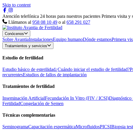
Skip to content
Atención telefónica 24 horas para nuestros pacientes
Primera visita y
Llámanos al
958 08 10 49
o al
658 291 027
Conócenos
Sobre Avantia
Instalaciones
Equipo humano
Dónde estamos
Primera vis
Tratamientos y servicios
Estudio de fertilidad
Estudio básico de esterilidad
¿Cuándo iniciar el estudio de fertilidad?
P
recurrentes
Estudios de fallos de implantación
Tratamientos de fertilidad
Inseminación Artificial
Fecundación In Vitro (FIV / ICSI)
Diagnóstico
Fertilidad
Congelación de Semen
Técnicas complementarias
Seminograma
Capacitación espermática
Microfluidos
PICSI
Biopsia test