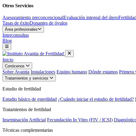
Otros Servicios
Asesoramiento preconcepcional
Evaluación integral del útero
Fertilida
Tasas de éxito
Donantes de óvulos
Área profesionales
Interconsultas
Blog
Inicio
Conócenos
Sobre Avantia
Instalaciones
Equipo humano
Dónde estamos
Primera v
Tratamientos y servicios
Estudio de fertilidad
Estudio básico de esterilidad
¿Cuándo iniciar el estudio de fertilidad?
Tratamientos de fertilidad
Inseminación Artificial
Fecundación In Vitro (FIV / ICSI)
Diagnóstic
Técnicas complementarias