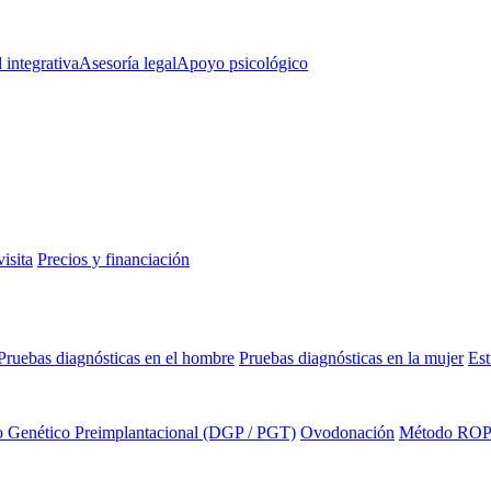
d integrativa
Asesoría legal
Apoyo psicológico
isita
Precios y financiación
Pruebas diagnósticas en el hombre
Pruebas diagnósticas en la mujer
Est
o Genético Preimplantacional (DGP / PGT)
Ovodonación
Método RO