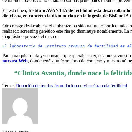
de hábitos tóxicos como el tabaco son las principales medidas prevent
En esta línea,
Instituto AVANTIA de fertilidad está desarrollando 
dietéticos, en concreto la disminución en la ingesta de Bisfenol A 
Otro riesgo destacable si el embarazo ha sido natural o por fecundaci
realizado screening genético este riesgo disminuye notablemente. La re
diagnóstico precoz del mismo.
El laboratorio de Instituto AVANTIA de fertilidad 
es el
Para cualquier duda y/o consulta que queráis hacer, estamos a vuestra
nuestra Web
,
donde tenéis un formulario de contacto y nuestro núme
“Clínica Avantia, donde nace la felicid
Temas
Donación de óvulos
fecundacion en vitro Granada
fertilidad