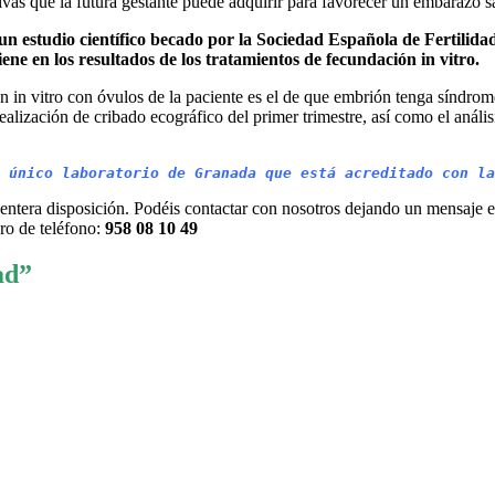
ivas que la futura gestante puede adquirir para favorecer un embarazo s
un estudio científico becado por la Sociedad Española de Fertilida
tiene en los resultados de los tratamientos de fecundación in vitro.
ón in vitro con óvulos de la paciente es el de que embrión tenga síndr
alización de cribado ecográfico del primer trimestre, así como el anális
 único laboratorio de Granada que está acreditado con la
 entera disposición. Podéis contactar con nosotros dejando un mensaje e
ro de teléfono:
958 08 10 49
ad”