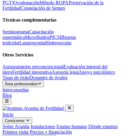
PGT)
Ovodonación
Método ROPA
Preservación de la
Fertilidad
Congelación de Semen
Técnicas complementarias
Seminograma
Capacitación
espermática
Microfluidos
PICSI
Biopsia
testicular
Laparoscopia
Histeroscopia
Otros Servicios
Asesoramiento preconcepcional
Evaluación integral del
útero
Fertilidad integrativa
Asesoría legal
Apoyo psicológico
Tasas de éxito
Donantes de óvulos
Área profesionales
Interconsultas
Blog
Inicio
Conócenos
Sobre Avantia
Instalaciones
Equipo humano
Dónde estamos
Primera visita
Precios y financiación