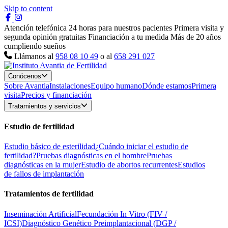
Skip to content
Atención telefónica 24 horas para nuestros pacientes
Primera visita y
segunda opinión gratuitas
Financiación a tu medida
Más de 20 años
cumpliendo sueños
Llámanos al
958 08 10 49
o al
658 291 027
Conócenos
Sobre Avantia
Instalaciones
Equipo humano
Dónde estamos
Primera
visita
Precios y financiación
Tratamientos y servicios
Estudio de fertilidad
Estudio básico de esterilidad
¿Cuándo iniciar el estudio de
fertilidad?
Pruebas diagnósticas en el hombre
Pruebas
diagnósticas en la mujer
Estudio de abortos recurrentes
Estudios
de fallos de implantación
Tratamientos de fertilidad
Inseminación Artificial
Fecundación In Vitro (FIV /
ICSI)
Diagnóstico Genético Preimplantacional (DGP /