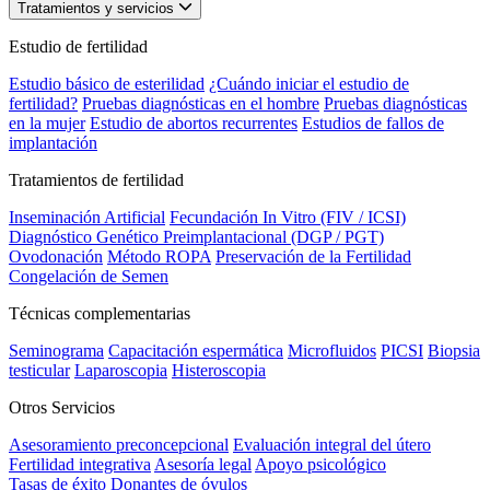
Tratamientos y servicios
Estudio de fertilidad
Estudio básico de esterilidad
¿Cuándo iniciar el estudio de
fertilidad?
Pruebas diagnósticas en el hombre
Pruebas diagnósticas
en la mujer
Estudio de abortos recurrentes
Estudios de fallos de
implantación
Tratamientos de fertilidad
Inseminación Artificial
Fecundación In Vitro (FIV / ICSI)
Diagnóstico Genético Preimplantacional (DGP / PGT)
Ovodonación
Método ROPA
Preservación de la Fertilidad
Congelación de Semen
Técnicas complementarias
Seminograma
Capacitación espermática
Microfluidos
PICSI
Biopsia
testicular
Laparoscopia
Histeroscopia
Otros Servicios
Asesoramiento preconcepcional
Evaluación integral del útero
Fertilidad integrativa
Asesoría legal
Apoyo psicológico
Tasas de éxito
Donantes de óvulos