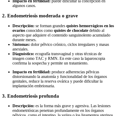
Impacto en fertilidad:
puede dificultar la concepción en
algunos casos.
2. Endometriosis
moderada o grave
Descripción:
se forman grandes
quistes
hemorrágicos
en los
ovarios
conocidos como
quistes de chocolate
debido al
aspecto que adquiere el contenido sanguinolento acumulado
durante meses.
Síntomas:
dolor pélvico crónico, ciclos irregulares y masas
anexiales.
Diagnóstico:
ecografía transvaginal y otras técnicas de
imagen como TAC y RMN. En este caso la laparoscopia
confirma la sospecha y permite un tratamiento.
Impacto en fertilidad:
produce adherencias pélvicas
distorsionando la anatomía y funcionalidad de los órganos
genitales, reduce la reserva ovárica y puede dificultar la
implantación embrionaria.
3. Endometriosis profunda
Descripción:
es la forma más grave y agresiva. Las lesiones
endometriósicas penetran profundamente en los órganos
pélvicos, como el intestino, la vejiga o los ligamentos uterinos.