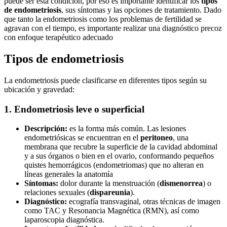
puede ser esta condición, por eso es importante identificar los
tipos
de endometriosis
, sus síntomas y las opciones de tratamiento. Dado
que tanto la endometriosis como los problemas de fertilidad se
agravan con el tiempo, es importante realizar una diagnóstico precoz
con enfoque terapéutico adecuado
Tipos de endometriosis
La endometriosis puede clasificarse en diferentes tipos según su
ubicación y gravedad:
1. Endometriosis
leve
o superficial
Descripción:
es la forma más común. Las lesiones
endometriósicas se encuentran en el
peritoneo
, una
membrana que recubre la superficie de la cavidad abdominal
y a sus órganos o bien en el ovario, conformando pequeños
quistes hemorrágicos (endometriomas) que no alteran en
líneas generales la anatomía
Síntomas:
dolor durante la menstruación (
dismenorrea
) o
relaciones sexuales (
dispareunia
).
Diagnóstico:
ecografía transvaginal, otras técnicas de imagen
como TAC y Resonancia Magnética (RMN), así como
laparoscopia diagnóstica.