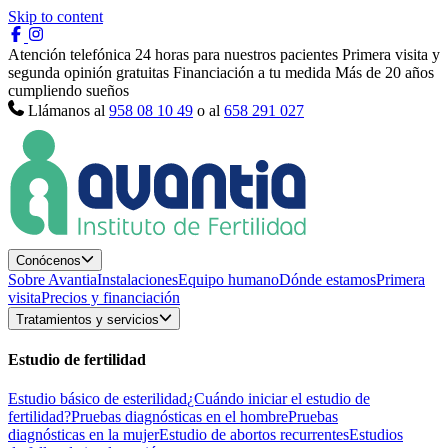
Skip to content
Atención telefónica 24 horas para nuestros pacientes
Primera visita y
segunda opinión gratuitas
Financiación a tu medida
Más de 20 años
cumpliendo sueños
Llámanos al
958 08 10 49
o al
658 291 027
Conócenos
Sobre Avantia
Instalaciones
Equipo humano
Dónde estamos
Primera
visita
Precios y financiación
Tratamientos y servicios
Estudio de fertilidad
Estudio básico de esterilidad
¿Cuándo iniciar el estudio de
fertilidad?
Pruebas diagnósticas en el hombre
Pruebas
diagnósticas en la mujer
Estudio de abortos recurrentes
Estudios