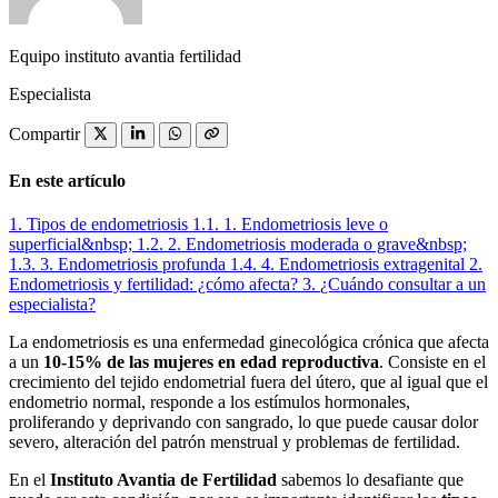
Equipo instituto avantia fertilidad
Especialista
Compartir
En este artículo
1.
Tipos de endometriosis
1.1.
1. Endometriosis leve o
superficial&nbsp;
1.2.
2. Endometriosis moderada o grave&nbsp;
1.3.
3. Endometriosis profunda
1.4.
4. Endometriosis extragenital
2.
Endometriosis y fertilidad: ¿cómo afecta?
3.
¿Cuándo consultar a un
especialista?
La endometriosis es una enfermedad ginecológica crónica que afecta
a un
10-15% de las mujeres en edad reproductiva
. Consiste en el
crecimiento del tejido endometrial fuera del útero, que al igual que el
endometrio normal, responde a los estímulos hormonales,
proliferando y deprivando con sangrado, lo que puede causar dolor
severo, alteración del patrón menstrual y problemas de fertilidad.
En el
Instituto Avantia de Fertilidad
sabemos lo desafiante que