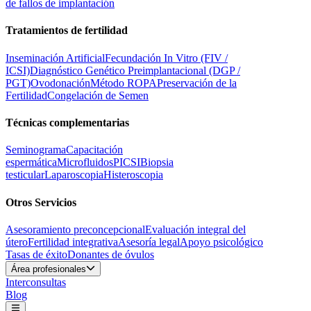
de fallos de implantación
Tratamientos de fertilidad
Inseminación Artificial
Fecundación In Vitro (FIV /
ICSI)
Diagnóstico Genético Preimplantacional (DGP /
PGT)
Ovodonación
Método ROPA
Preservación de la
Fertilidad
Congelación de Semen
Técnicas complementarias
Seminograma
Capacitación
espermática
Microfluidos
PICSI
Biopsia
testicular
Laparoscopia
Histeroscopia
Otros Servicios
Asesoramiento preconcepcional
Evaluación integral del
útero
Fertilidad integrativa
Asesoría legal
Apoyo psicológico
Tasas de éxito
Donantes de óvulos
Área profesionales
Interconsultas
Blog