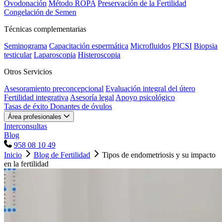
Ovodonación
Método ROPA
Preservación de la Fertilidad
Congelación de Semen
Técnicas complementarias
Seminograma
Capacitación espermática
Microfluidos
PICSI
Biopsia
testicular
Laparoscopia
Histeroscopia
Otros Servicios
Asesoramiento preconcepcional
Evaluación integral del útero
Fertilidad integrativa
Asesoría legal
Apoyo psicológico
Tasas de éxito
Donantes de óvulos
Área profesionales
Interconsultas
Blog
958 08 10 49
Inicio
Blog de Fertilidad
Tipos de endometriosis y su impacto
en la fertilidad