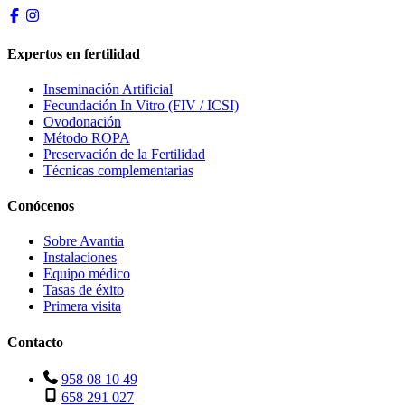
Expertos en fertilidad
Inseminación Artificial
Fecundación In Vitro (FIV / ICSI)
Ovodonación
Método ROPA
Preservación de la Fertilidad
Técnicas complementarias
Conócenos
Sobre Avantia
Instalaciones
Equipo médico
Tasas de éxito
Primera visita
Contacto
958 08 10 49
658 291 027