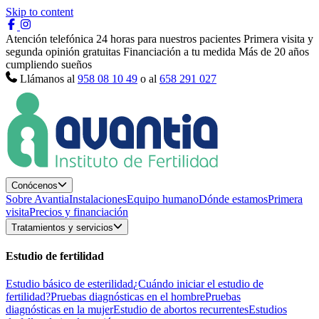
Skip to content
Atención telefónica 24 horas para nuestros pacientes
Primera visita y
segunda opinión gratuitas
Financiación a tu medida
Más de 20 años
cumpliendo sueños
Llámanos al
958 08 10 49
o al
658 291 027
Conócenos
Sobre Avantia
Instalaciones
Equipo humano
Dónde estamos
Primera
visita
Precios y financiación
Tratamientos y servicios
Estudio de fertilidad
Estudio básico de esterilidad
¿Cuándo iniciar el estudio de
fertilidad?
Pruebas diagnósticas en el hombre
Pruebas
diagnósticas en la mujer
Estudio de abortos recurrentes
Estudios