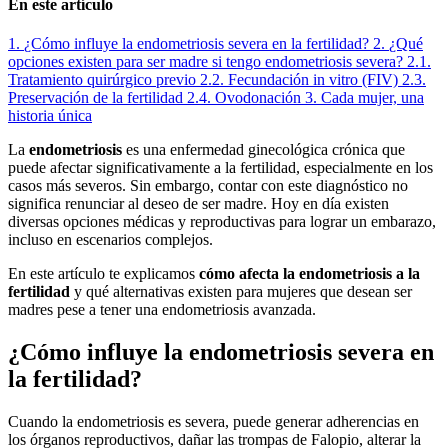
En este artículo
1.
¿Cómo influye la endometriosis severa en la fertilidad?
2.
¿Qué
opciones existen para ser madre si tengo endometriosis severa?
2.1.
Tratamiento quirúrgico previo
2.2.
Fecundación in vitro (FIV)
2.3.
Preservación de la fertilidad
2.4.
Ovodonación
3.
Cada mujer, una
historia única
La
endometriosis
es una enfermedad ginecológica crónica que
puede afectar significativamente a la fertilidad, especialmente en los
casos más severos. Sin embargo, contar con este diagnóstico no
significa renunciar al deseo de ser madre. Hoy en día existen
diversas opciones médicas y reproductivas para lograr un embarazo,
incluso en escenarios complejos.
En este artículo te explicamos
cómo afecta la endometriosis a la
fertilidad
y qué alternativas existen para mujeres que desean ser
madres pese a tener una endometriosis avanzada.
¿Cómo influye la endometriosis severa en
la fertilidad?
Cuando la endometriosis es severa, puede generar adherencias en
los órganos reproductivos, dañar las trompas de Falopio, alterar la