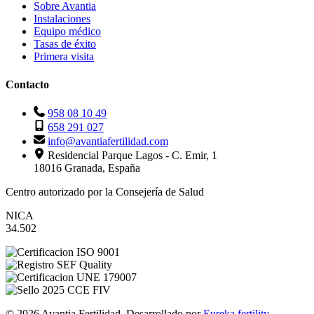
Sobre Avantia
Instalaciones
Equipo médico
Tasas de éxito
Primera visita
Contacto
958 08 10 49
658 291 027
info@avantiafertilidad.com
Residencial Parque Lagos - C. Emir, 1
18016 Granada, España
Centro autorizado por la Consejería de Salud
NICA
34.502
© 2026 Avantia Fertilidad. Desarrollado por
Eureka fertility