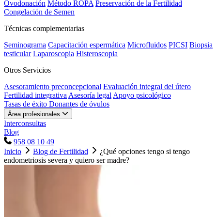
Ovodonación
Método ROPA
Preservación de la Fertilidad
Congelación de Semen
Técnicas complementarias
Seminograma
Capacitación espermática
Microfluidos
PICSI
Biopsia
testicular
Laparoscopia
Histeroscopia
Otros Servicios
Asesoramiento preconcepcional
Evaluación integral del útero
Fertilidad integrativa
Asesoría legal
Apoyo psicológico
Tasas de éxito
Donantes de óvulos
Área profesionales
Interconsultas
Blog
958 08 10 49
Inicio
Blog de Fertilidad
¿Qué opciones tengo si tengo
endometriosis severa y quiero ser madre?