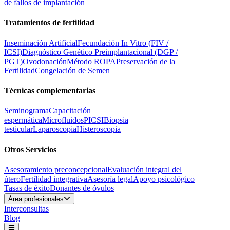
de fallos de implantación
Tratamientos de fertilidad
Inseminación Artificial
Fecundación In Vitro (FIV /
ICSI)
Diagnóstico Genético Preimplantacional (DGP /
PGT)
Ovodonación
Método ROPA
Preservación de la
Fertilidad
Congelación de Semen
Técnicas complementarias
Seminograma
Capacitación
espermática
Microfluidos
PICSI
Biopsia
testicular
Laparoscopia
Histeroscopia
Otros Servicios
Asesoramiento preconcepcional
Evaluación integral del
útero
Fertilidad integrativa
Asesoría legal
Apoyo psicológico
Tasas de éxito
Donantes de óvulos
Área profesionales
Interconsultas
Blog