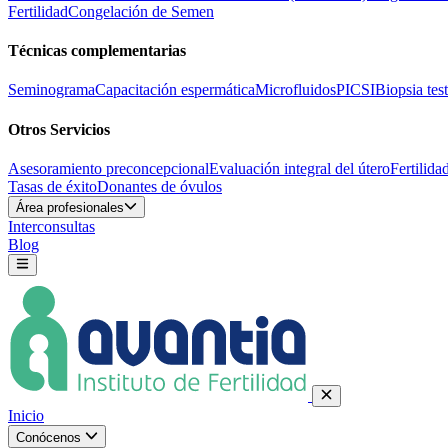
Fertilidad
Congelación de Semen
Técnicas complementarias
Seminograma
Capacitación espermática
Microfluidos
PICSI
Biopsia test
Otros Servicios
Asesoramiento preconcepcional
Evaluación integral del útero
Fertilida
Tasas de éxito
Donantes de óvulos
Área profesionales
Interconsultas
Blog
Inicio
Conócenos