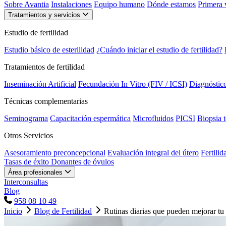
Sobre Avantia
Instalaciones
Equipo humano
Dónde estamos
Primera v
Tratamientos y servicios
Estudio de fertilidad
Estudio básico de esterilidad
¿Cuándo iniciar el estudio de fertilidad?
Tratamientos de fertilidad
Inseminación Artificial
Fecundación In Vitro (FIV / ICSI)
Diagnóstic
Técnicas complementarias
Seminograma
Capacitación espermática
Microfluidos
PICSI
Biopsia t
Otros Servicios
Asesoramiento preconcepcional
Evaluación integral del útero
Fertilid
Tasas de éxito
Donantes de óvulos
Área profesionales
Interconsultas
Blog
958 08 10 49
Inicio
Blog de Fertilidad
Rutinas diarias que pueden mejorar tu fe