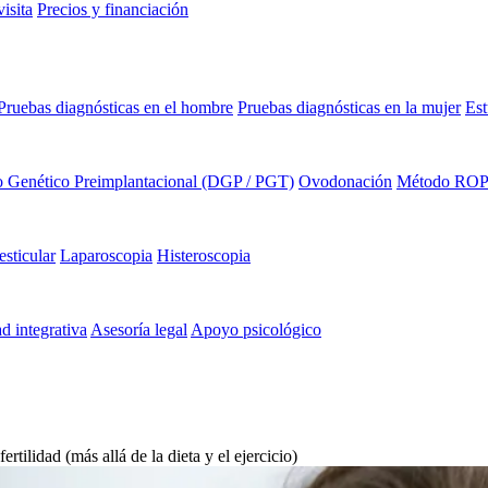
isita
Precios y financiación
Pruebas diagnósticas en el hombre
Pruebas diagnósticas en la mujer
Est
o Genético Preimplantacional (DGP / PGT)
Ovodonación
Método RO
esticular
Laparoscopia
Histeroscopia
ad integrativa
Asesoría legal
Apoyo psicológico
rtilidad (más allá de la dieta y el ejercicio)