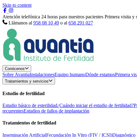
Skip to content
Atención telefónica 24 horas para nuestros pacientes
Primera visita y
Llámanos al
958 08 10 49
o al
658 291 027
Conócenos
Sobre Avantia
Instalaciones
Equipo humano
Dónde estamos
Primera vis
Tratamientos y servicios
Estudio de fertilidad
Estudio básico de esterilidad
¿Cuándo iniciar el estudio de fertilidad?
P
recurrentes
Estudios de fallos de implantación
Tratamientos de fertilidad
Inseminación Artificial
Fecundación In Vitro (FIV / ICSI)
Diagnóstico