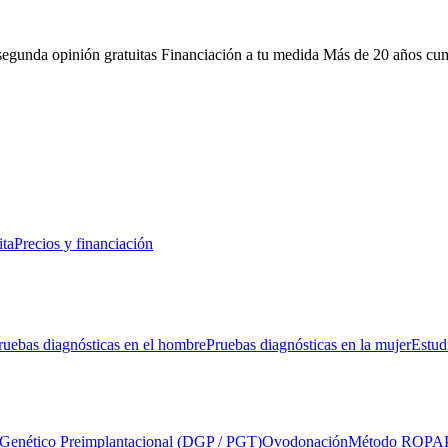
 segunda opinión gratuitas
Financiación a tu medida
Más de 20 años cu
ita
Precios y financiación
ruebas diagnósticas en el hombre
Pruebas diagnósticas en la mujer
Estud
 Genético Preimplantacional (DGP / PGT)
Ovodonación
Método ROPA