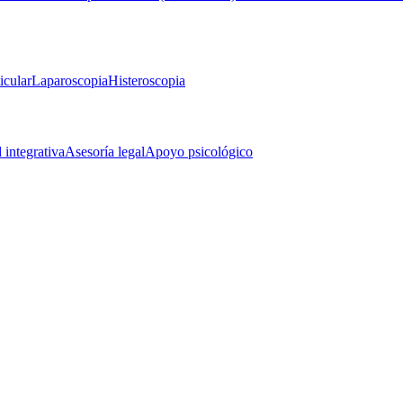
icular
Laparoscopia
Histeroscopia
d integrativa
Asesoría legal
Apoyo psicológico