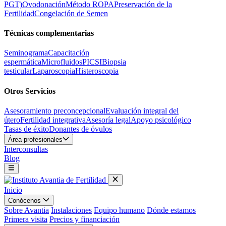
PGT)
Ovodonación
Método ROPA
Preservación de la
Fertilidad
Congelación de Semen
Técnicas complementarias
Seminograma
Capacitación
espermática
Microfluidos
PICSI
Biopsia
testicular
Laparoscopia
Histeroscopia
Otros Servicios
Asesoramiento preconcepcional
Evaluación integral del
útero
Fertilidad integrativa
Asesoría legal
Apoyo psicológico
Tasas de éxito
Donantes de óvulos
Área profesionales
Interconsultas
Blog
Inicio
Conócenos
Sobre Avantia
Instalaciones
Equipo humano
Dónde estamos
Primera visita
Precios y financiación