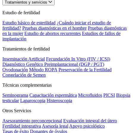
Tratamientos y servicios
Estudio de fertilidad
Estudio básico de esterilidad
¿Cuándo iniciar el estudio de
fertilidad?
Pruebas diagnósticas en el hombre
Pruebas diagnósticas
en la mujer
Estudio de abortos recurrentes
Estudios de fallos de
implantación
Tratamientos de fertilidad
Inseminación Artificial
Fecundación In Vitro (FIV / ICSI)
Diagnóstico Genético Preimplantacional (DGP / PGT)
Ovodonación
Método ROPA
Preservación de la Fertilidad
Congelación de Semen
Técnicas complementarias
Seminograma
Capacitación espermática
Microfluidos
PICSI
Biopsia
testicular
Laparoscopia
Histeroscopia
Otros Servicios
Asesoramiento preconcepcional
Evaluación integral del útero
Fertilidad integrativa
Asesoría legal
Apoyo psicológico
Tasas de éxito
Donantes de óvulos