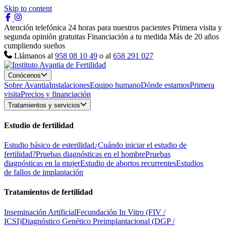
Skip to content
Atención telefónica 24 horas para nuestros pacientes
Primera visita y
segunda opinión gratuitas
Financiación a tu medida
Más de 20 años
cumpliendo sueños
Llámanos al
958 08 10 49
o al
658 291 027
Conócenos
Sobre Avantia
Instalaciones
Equipo humano
Dónde estamos
Primera
visita
Precios y financiación
Tratamientos y servicios
Estudio de fertilidad
Estudio básico de esterilidad
¿Cuándo iniciar el estudio de
fertilidad?
Pruebas diagnósticas en el hombre
Pruebas
diagnósticas en la mujer
Estudio de abortos recurrentes
Estudios
de fallos de implantación
Tratamientos de fertilidad
Inseminación Artificial
Fecundación In Vitro (FIV /
ICSI)
Diagnóstico Genético Preimplantacional (DGP /