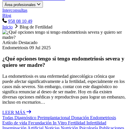
Área profesionales
Interconsultas
Blog
958 08 10 49
Inicio
Blog de Fertilidad
Artículo Destacado
Endometriosis
09 Jul 2025
¿Qué opciones tengo si tengo endometriosis severa y
quiero ser madre?
La endometriosis es una enfermedad ginecológica crónica que
puede afectar significativamente a la fertilidad, especialmente en los
casos más severos. Sin embargo, contar con este diagnóstico no
significa renunciar al deseo de ser madre. Hoy en día existen
diversas opciones médicas y reproductivas para lograr un embarazo,
incluso en escenarios…
LEER MÁS
Todas
Diagnóstico Preimplantacional
Donación
Endometriosis
Estilo de vida
Fecundación In Vitro
Fertilidad
Infertilidad
Inseminación Artificial
Noticias
Nutrición
Psicología
Publicaciones