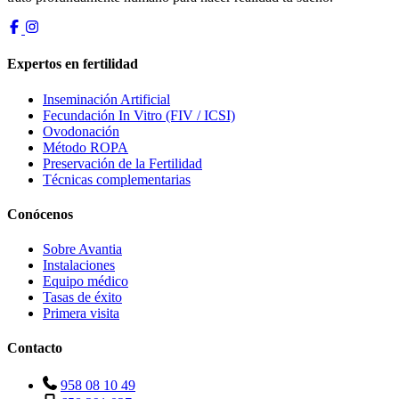
Expertos en fertilidad
Inseminación Artificial
Fecundación In Vitro (FIV / ICSI)
Ovodonación
Método ROPA
Preservación de la Fertilidad
Técnicas complementarias
Conócenos
Sobre Avantia
Instalaciones
Equipo médico
Tasas de éxito
Primera visita
Contacto
958 08 10 49