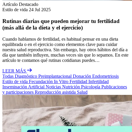
Artículo Destacado
Estilo de vida
24 Jul 2025
Rutinas diarias que pueden mejorar tu fertilidad
(más allá de la dieta y el ejercicio)
Cuando hablamos de fertilidad, es habitual pensar en una dieta
equilibrada o en el ejercicio como elementos clave para cuidar
nuestra salud reproductiva. Sin embargo, hay otros hábitos del día a
día que también influyen, muchas veces sin que lo sepamos. En este
artículo te contamos qué rutinas cotidianas puedes…
LEER MÁS
Todas
Diagnóstico Preimplantacional
Donación
Endometriosis
Estilo de vida
Fecundación In Vitro
Fertilidad
Infertilidad
Inseminación Artificial
Noticias
Nutrición
Psicología
Publicaciones
y participaciones
Reproducción asistida
Salud