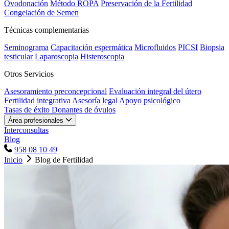
Ovodonación
Método ROPA
Preservación de la Fertilidad
Congelación de Semen
Técnicas complementarias
Seminograma
Capacitación espermática
Microfluidos
PICSI
Biopsia
testicular
Laparoscopia
Histeroscopia
Otros Servicios
Asesoramiento preconcepcional
Evaluación integral del útero
Fertilidad integrativa
Asesoría legal
Apoyo psicológico
Tasas de éxito
Donantes de óvulos
Área profesionales
Interconsultas
Blog
958 08 10 49
Inicio
Blog de Fertilidad