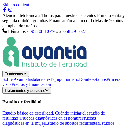
Skip to content
Atención telefónica 24 horas para nuestros pacientes
Primera visita y
segunda opinión gratuitas
Financiación a tu medida
Más de 20 años
cumpliendo sueños
Llámanos al
958 08 10 49
o al
658 291 027
Conócenos
Sobre Avantia
Instalaciones
Equipo humano
Dónde estamos
Primera
visita
Precios y financiación
Tratamientos y servicios
Estudio de fertilidad
Estudio básico de esterilidad
¿Cuándo iniciar el estudio de
fertilidad?
Pruebas diagnósticas en el hombre
Pruebas
diagnósticas en la mujer
Estudio de abortos recurrentes
Estudios