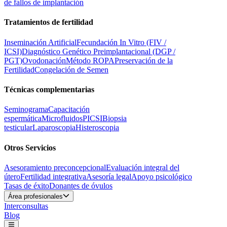
de fallos de implantación
Tratamientos de fertilidad
Inseminación Artificial
Fecundación In Vitro (FIV /
ICSI)
Diagnóstico Genético Preimplantacional (DGP /
PGT)
Ovodonación
Método ROPA
Preservación de la
Fertilidad
Congelación de Semen
Técnicas complementarias
Seminograma
Capacitación
espermática
Microfluidos
PICSI
Biopsia
testicular
Laparoscopia
Histeroscopia
Otros Servicios
Asesoramiento preconcepcional
Evaluación integral del
útero
Fertilidad integrativa
Asesoría legal
Apoyo psicológico
Tasas de éxito
Donantes de óvulos
Área profesionales
Interconsultas
Blog