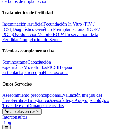
de fallos de implantación
Tratamientos de fertilidad
Inseminación Artificial
Fecundación In Vitro (FIV /
ICSI)
Diagnóstico Genético Preimplantacional (DGP /
PGT)
Ovodonación
Método ROPA
Preservación de la
Fertilidad
Congelación de Semen
Técnicas complementarias
Seminograma
Capacitación
espermática
Microfluidos
PICSI
Biopsia
testicular
Laparoscopia
Histeroscopia
Otros Servicios
Asesoramiento preconcepcional
Evaluación integral del
útero
Fertilidad integrativa
Asesoría legal
Apoyo psicológico
Tasas de éxito
Donantes de óvulos
Área profesionales
Interconsultas
Blog