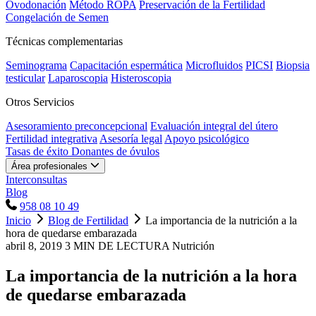
Ovodonación
Método ROPA
Preservación de la Fertilidad
Congelación de Semen
Técnicas complementarias
Seminograma
Capacitación espermática
Microfluidos
PICSI
Biopsia
testicular
Laparoscopia
Histeroscopia
Otros Servicios
Asesoramiento preconcepcional
Evaluación integral del útero
Fertilidad integrativa
Asesoría legal
Apoyo psicológico
Tasas de éxito
Donantes de óvulos
Área profesionales
Interconsultas
Blog
958 08 10 49
Inicio
Blog de Fertilidad
La importancia de la nutrición a la
hora de quedarse embarazada
abril 8, 2019
3 MIN DE LECTURA
Nutrición
La importancia de la nutrición a la hora
de quedarse embarazada