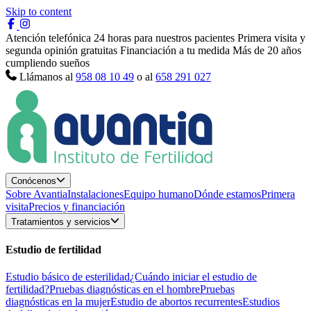
Skip to content
Atención telefónica 24 horas para nuestros pacientes
Primera visita y
segunda opinión gratuitas
Financiación a tu medida
Más de 20 años
cumpliendo sueños
Llámanos al
958 08 10 49
o al
658 291 027
Conócenos
Sobre Avantia
Instalaciones
Equipo humano
Dónde estamos
Primera
visita
Precios y financiación
Tratamientos y servicios
Estudio de fertilidad
Estudio básico de esterilidad
¿Cuándo iniciar el estudio de
fertilidad?
Pruebas diagnósticas en el hombre
Pruebas
diagnósticas en la mujer
Estudio de abortos recurrentes
Estudios