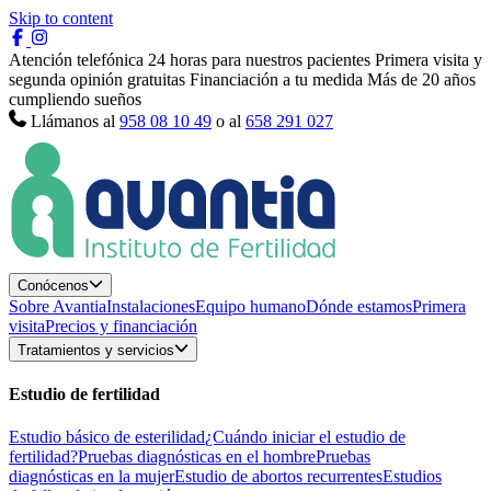
Skip to content
Atención telefónica 24 horas para nuestros pacientes
Primera visita y
segunda opinión gratuitas
Financiación a tu medida
Más de 20 años
cumpliendo sueños
Llámanos al
958 08 10 49
o al
658 291 027
Conócenos
Sobre Avantia
Instalaciones
Equipo humano
Dónde estamos
Primera
visita
Precios y financiación
Tratamientos y servicios
Estudio de fertilidad
Estudio básico de esterilidad
¿Cuándo iniciar el estudio de
fertilidad?
Pruebas diagnósticas en el hombre
Pruebas
diagnósticas en la mujer
Estudio de abortos recurrentes
Estudios