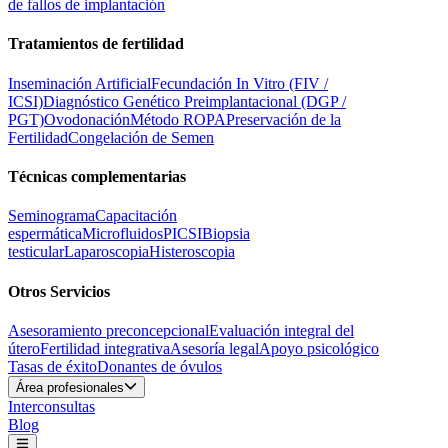
de fallos de implantación
Tratamientos de fertilidad
Inseminación Artificial
Fecundación In Vitro (FIV /
ICSI)
Diagnóstico Genético Preimplantacional (DGP /
PGT)
Ovodonación
Método ROPA
Preservación de la
Fertilidad
Congelación de Semen
Técnicas complementarias
Seminograma
Capacitación
espermática
Microfluidos
PICSI
Biopsia
testicular
Laparoscopia
Histeroscopia
Otros Servicios
Asesoramiento preconcepcional
Evaluación integral del
útero
Fertilidad integrativa
Asesoría legal
Apoyo psicológico
Tasas de éxito
Donantes de óvulos
Área profesionales
Interconsultas
Blog