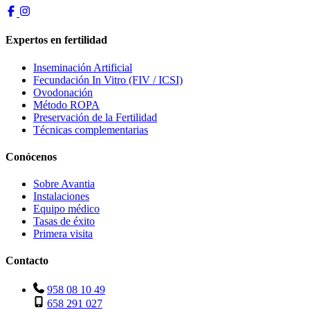
Expertos en fertilidad
Inseminación Artificial
Fecundación In Vitro (FIV / ICSI)
Ovodonación
Método ROPA
Preservación de la Fertilidad
Técnicas complementarias
Conócenos
Sobre Avantia
Instalaciones
Equipo médico
Tasas de éxito
Primera visita
Contacto
958 08 10 49
658 291 027