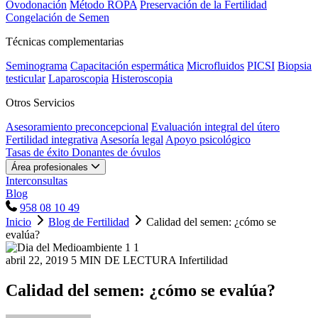
Ovodonación
Método ROPA
Preservación de la Fertilidad
Congelación de Semen
Técnicas complementarias
Seminograma
Capacitación espermática
Microfluidos
PICSI
Biopsia
testicular
Laparoscopia
Histeroscopia
Otros Servicios
Asesoramiento preconcepcional
Evaluación integral del útero
Fertilidad integrativa
Asesoría legal
Apoyo psicológico
Tasas de éxito
Donantes de óvulos
Área profesionales
Interconsultas
Blog
958 08 10 49
Inicio
Blog de Fertilidad
Calidad del semen: ¿cómo se
evalúa?
abril 22, 2019
5 MIN DE LECTURA
Infertilidad
Calidad del semen: ¿cómo se evalúa?