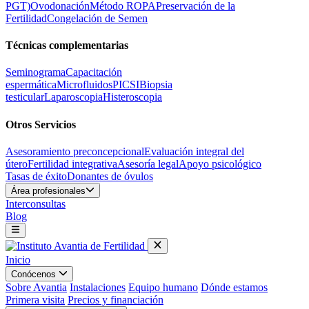
PGT)
Ovodonación
Método ROPA
Preservación de la
Fertilidad
Congelación de Semen
Técnicas complementarias
Seminograma
Capacitación
espermática
Microfluidos
PICSI
Biopsia
testicular
Laparoscopia
Histeroscopia
Otros Servicios
Asesoramiento preconcepcional
Evaluación integral del
útero
Fertilidad integrativa
Asesoría legal
Apoyo psicológico
Tasas de éxito
Donantes de óvulos
Área profesionales
Interconsultas
Blog
Inicio
Conócenos
Sobre Avantia
Instalaciones
Equipo humano
Dónde estamos
Primera visita
Precios y financiación