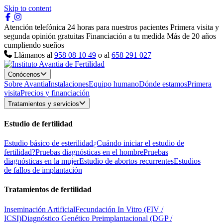
Skip to content
Atención telefónica 24 horas para nuestros pacientes
Primera visita y
segunda opinión gratuitas
Financiación a tu medida
Más de 20 años
cumpliendo sueños
Llámanos al
958 08 10 49
o al
658 291 027
Conócenos
Sobre Avantia
Instalaciones
Equipo humano
Dónde estamos
Primera
visita
Precios y financiación
Tratamientos y servicios
Estudio de fertilidad
Estudio básico de esterilidad
¿Cuándo iniciar el estudio de
fertilidad?
Pruebas diagnósticas en el hombre
Pruebas
diagnósticas en la mujer
Estudio de abortos recurrentes
Estudios
de fallos de implantación
Tratamientos de fertilidad
Inseminación Artificial
Fecundación In Vitro (FIV /
ICSI)
Diagnóstico Genético Preimplantacional (DGP /