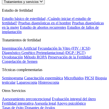
Tratamientos y servicios
Estudio de fertilidad
Estudio básico de esterilidad
¿Cuándo iniciar el estudio de
fertilidad?
Pruebas diagnósticas en el hombre
Pruebas diagnósticas
en la mujer
Estudio de abortos recurrentes
Estudios de fallos de
implantación
Tratamientos de fertilidad
Inseminación Artificial
Fecundación In Vitro (FIV / ICSI)
Diagnóstico Genético Preimplantacional (DGP / PGT)
Ovodonación
Método ROPA
Preservación de la Fertilidad
Congelación de Semen
Técnicas complementarias
Seminograma
Capacitación espermática
Microfluidos
PICSI
Biopsia
testicular
Laparoscopia
Histeroscopia
Otros Servicios
Asesoramiento preconcepcional
Evaluación integral del útero
Fertilidad integrativa
Asesoría legal
Apoyo psicológico
Tasas de éxito
Donantes de óvulos