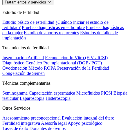
Tratamientos y servicios
Estudio de fertilidad
Estudio básico de esterilidad
¿Cuándo iniciar el estudio de
fertilidad?
Pruebas diagnósticas en el hombre
Pruebas diagnósticas
en la mujer
Estudio de abortos recurrentes
Estudios de fallos de
implantación
Tratamientos de fertilidad
Inseminación Artificial
Fecundación In Vitro (FIV / ICSI)
Diagnóstico Genético Preimplantacional (DGP / PGT)
Ovodonación
Método ROPA
Preservación de la Fertilidad
Congelación de Semen
Técnicas complementarias
Seminograma
Capacitación espermática
Microfluidos
PICSI
Biopsia
testicular
Laparoscopia
Histeroscopia
Otros Servicios
Asesoramiento preconcepcional
Evaluación integral del útero
Fertilidad integrativa
Asesoría legal
Apoyo psicológico
Tasas de éxito
Donantes de óvulos