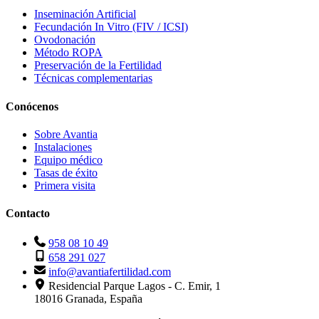
Inseminación Artificial
Fecundación In Vitro (FIV / ICSI)
Ovodonación
Método ROPA
Preservación de la Fertilidad
Técnicas complementarias
Conócenos
Sobre Avantia
Instalaciones
Equipo médico
Tasas de éxito
Primera visita
Contacto
958 08 10 49
658 291 027
info@avantiafertilidad.com
Residencial Parque Lagos - C. Emir, 1
18016 Granada, España