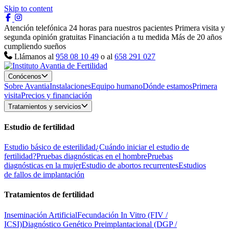
Skip to content
Atención telefónica 24 horas para nuestros pacientes
Primera visita y
segunda opinión gratuitas
Financiación a tu medida
Más de 20 años
cumpliendo sueños
Llámanos al
958 08 10 49
o al
658 291 027
Conócenos
Sobre Avantia
Instalaciones
Equipo humano
Dónde estamos
Primera
visita
Precios y financiación
Tratamientos y servicios
Estudio de fertilidad
Estudio básico de esterilidad
¿Cuándo iniciar el estudio de
fertilidad?
Pruebas diagnósticas en el hombre
Pruebas
diagnósticas en la mujer
Estudio de abortos recurrentes
Estudios
de fallos de implantación
Tratamientos de fertilidad
Inseminación Artificial
Fecundación In Vitro (FIV /
ICSI)
Diagnóstico Genético Preimplantacional (DGP /