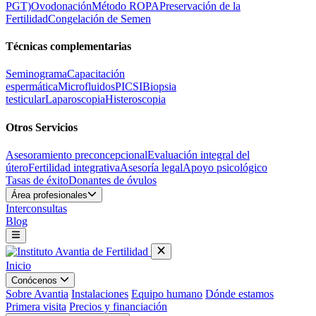
PGT)
Ovodonación
Método ROPA
Preservación de la
Fertilidad
Congelación de Semen
Técnicas complementarias
Seminograma
Capacitación
espermática
Microfluidos
PICSI
Biopsia
testicular
Laparoscopia
Histeroscopia
Otros Servicios
Asesoramiento preconcepcional
Evaluación integral del
útero
Fertilidad integrativa
Asesoría legal
Apoyo psicológico
Tasas de éxito
Donantes de óvulos
Área profesionales
Interconsultas
Blog
Inicio
Conócenos
Sobre Avantia
Instalaciones
Equipo humano
Dónde estamos
Primera visita
Precios y financiación