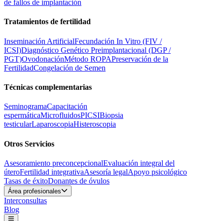
de fallos de implantación
Tratamientos de fertilidad
Inseminación Artificial
Fecundación In Vitro (FIV /
ICSI)
Diagnóstico Genético Preimplantacional (DGP /
PGT)
Ovodonación
Método ROPA
Preservación de la
Fertilidad
Congelación de Semen
Técnicas complementarias
Seminograma
Capacitación
espermática
Microfluidos
PICSI
Biopsia
testicular
Laparoscopia
Histeroscopia
Otros Servicios
Asesoramiento preconcepcional
Evaluación integral del
útero
Fertilidad integrativa
Asesoría legal
Apoyo psicológico
Tasas de éxito
Donantes de óvulos
Área profesionales
Interconsultas
Blog