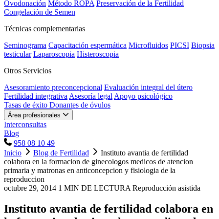
Ovodonación
Método ROPA
Preservación de la Fertilidad
Congelación de Semen
Técnicas complementarias
Seminograma
Capacitación espermática
Microfluidos
PICSI
Biopsia
testicular
Laparoscopia
Histeroscopia
Otros Servicios
Asesoramiento preconcepcional
Evaluación integral del útero
Fertilidad integrativa
Asesoría legal
Apoyo psicológico
Tasas de éxito
Donantes de óvulos
Área profesionales
Interconsultas
Blog
958 08 10 49
Inicio
Blog de Fertilidad
Instituto avantia de fertilidad
colabora en la formacion de ginecologos medicos de atencion
primaria y matronas en anticoncepcion y fisiologia de la
reproduccion
octubre 29, 2014
1 MIN DE LECTURA
Reproducción asistida
Instituto avantia de fertilidad colabora en