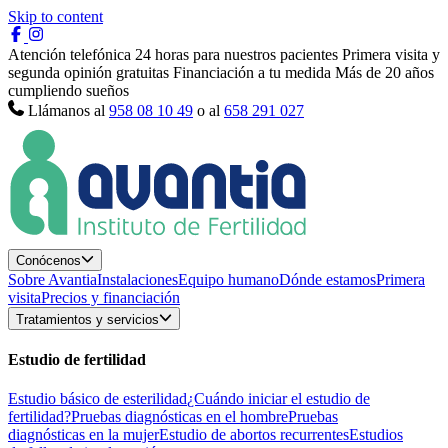
Skip to content
Atención telefónica 24 horas para nuestros pacientes
Primera visita y
segunda opinión gratuitas
Financiación a tu medida
Más de 20 años
cumpliendo sueños
Llámanos al
958 08 10 49
o al
658 291 027
Conócenos
Sobre Avantia
Instalaciones
Equipo humano
Dónde estamos
Primera
visita
Precios y financiación
Tratamientos y servicios
Estudio de fertilidad
Estudio básico de esterilidad
¿Cuándo iniciar el estudio de
fertilidad?
Pruebas diagnósticas en el hombre
Pruebas
diagnósticas en la mujer
Estudio de abortos recurrentes
Estudios