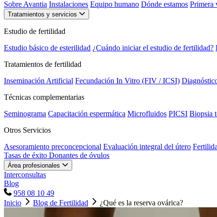
Sobre Avantia
Instalaciones
Equipo humano
Dónde estamos
Primera v
Tratamientos y servicios
Estudio de fertilidad
Estudio básico de esterilidad
¿Cuándo iniciar el estudio de fertilidad?
Tratamientos de fertilidad
Inseminación Artificial
Fecundación In Vitro (FIV / ICSI)
Diagnóstic
Técnicas complementarias
Seminograma
Capacitación espermática
Microfluidos
PICSI
Biopsia t
Otros Servicios
Asesoramiento preconcepcional
Evaluación integral del útero
Fertilid
Tasas de éxito
Donantes de óvulos
Área profesionales
Interconsultas
Blog
958 08 10 49
Inicio
Blog de Fertilidad
¿Qué es la reserva ovárica?