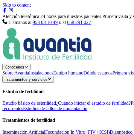
Skip to content
Atención telefónica 24 horas para nuestros pacientes
Primera visita y
Llámanos al
958 08 10 49
o al
658 291 027
Conócenos
Sobre Avantia
Instalaciones
Equipo humano
Dónde estamos
Primera vis
Tratamientos y servicios
Estudio de fertilidad
Estudio básico de esterilidad
¿Cuándo iniciar el estudio de fertilidad?
P
recurrentes
Estudios de fallos de implantación
Tratamientos de fertilidad
Inseminación Artificial
Fecundación In Vitro (FIV / ICSI)
Diagnóstico