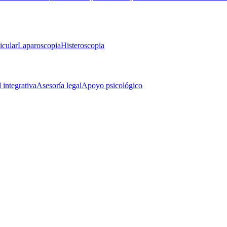
icular
Laparoscopia
Histeroscopia
d integrativa
Asesoría legal
Apoyo psicológico