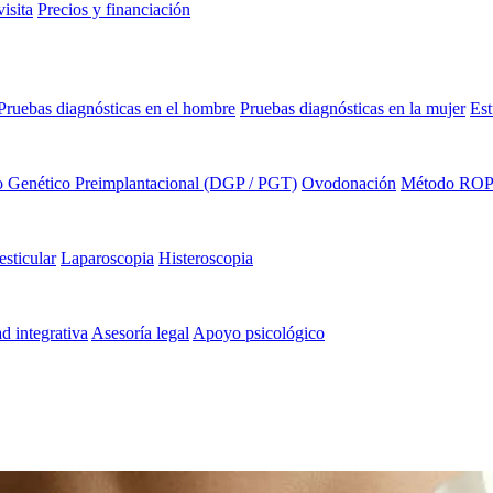
isita
Precios y financiación
Pruebas diagnósticas en el hombre
Pruebas diagnósticas en la mujer
Est
o Genético Preimplantacional (DGP / PGT)
Ovodonación
Método RO
esticular
Laparoscopia
Histeroscopia
ad integrativa
Asesoría legal
Apoyo psicológico