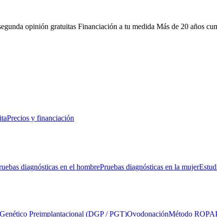
 segunda opinión gratuitas
Financiación a tu medida
Más de 20 años cu
ita
Precios y financiación
ruebas diagnósticas en el hombre
Pruebas diagnósticas en la mujer
Estud
 Genético Preimplantacional (DGP / PGT)
Ovodonación
Método ROPA