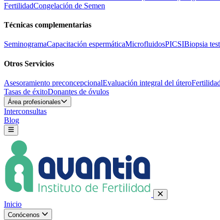
Fertilidad
Congelación de Semen
Técnicas complementarias
Seminograma
Capacitación espermática
Microfluidos
PICSI
Biopsia test
Otros Servicios
Asesoramiento preconcepcional
Evaluación integral del útero
Fertilida
Tasas de éxito
Donantes de óvulos
Área profesionales
Interconsultas
Blog
Inicio
Conócenos