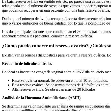
La baja reserva ovárica en sentido estricto, no parece una causa de es
relacionada con el número de ovocitos que vamos a poder recuperar tr
que podemos recuperar en una paciente con una baja reserva ovárica, e
Dado que el número de óvulos recuperados está directamente relacion
uno o varios embriones de buena calidad, por lo que la posibilidad de
Los dos principales factores que condicionan el éxito tras tratamientos
adecuadamente a las pacientes, conocer la reserva ovárica.
¿Cómo puedo conocer mi reserva ovárica? ¿Cuáles so
Existen varias pruebas diagnósticas para valorar la reserva ovárica. Lo
Recuento de folículos antrales
Lo ideal es hacer una ecografía vaginal entre el 2º-5º día del ciclo m
Reserva ovárica normal: Se observan en total 10-20 folículos.
Baja reserva ovárica: Se observan menos de 10 folículos entre l
Alta reserva ovárica: Se observan más de 20 folículos.
Análisis de la Hormona Antimülleriana (AMH)
Se determina su valor mediante un análisis de sangre en cualquier día
nanogramos/mililitro (ng/ml) o en picomoles/litro (pmol/L)