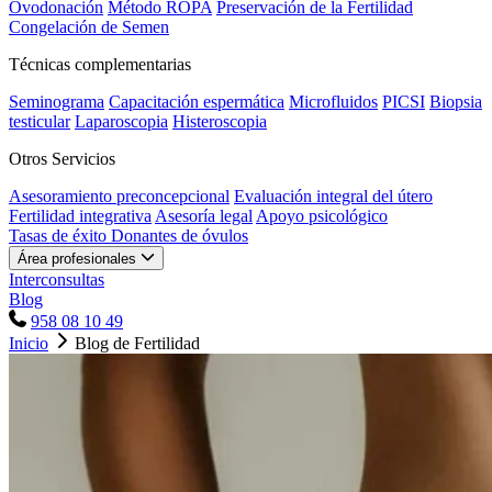
Ovodonación
Método ROPA
Preservación de la Fertilidad
Congelación de Semen
Técnicas complementarias
Seminograma
Capacitación espermática
Microfluidos
PICSI
Biopsia
testicular
Laparoscopia
Histeroscopia
Otros Servicios
Asesoramiento preconcepcional
Evaluación integral del útero
Fertilidad integrativa
Asesoría legal
Apoyo psicológico
Tasas de éxito
Donantes de óvulos
Área profesionales
Interconsultas
Blog
958 08 10 49
Inicio
Blog de Fertilidad