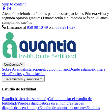
Skip to content
Atención telefónica 24 horas para nuestros pacientes
Primera visita y
segunda opinión gratuitas
Financiación a tu medida
Más de 20 años
cumpliendo sueños
Llámanos al
958 08 10 49
o al
658 291 027
Conócenos
Sobre Avantia
Instalaciones
Equipo humano
Dónde estamos
Primera
visita
Precios y financiación
Tratamientos y servicios
Estudio de fertilidad
Estudio básico de esterilidad
¿Cuándo iniciar el estudio de
fertilidad?
Pruebas diagnósticas en el hombre
Pruebas
diagnósticas en la mujer
Estudio de abortos recurrentes
Estudios