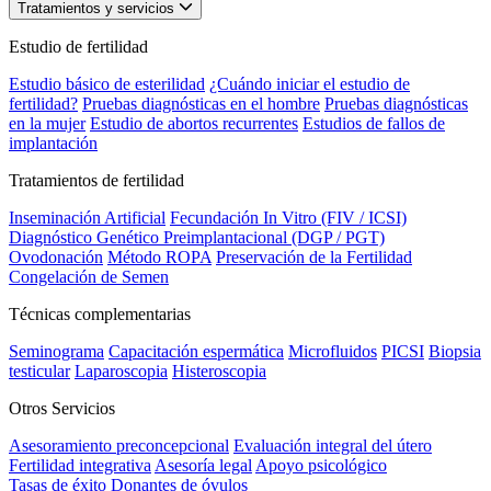
Tratamientos y servicios
Estudio de fertilidad
Estudio básico de esterilidad
¿Cuándo iniciar el estudio de
fertilidad?
Pruebas diagnósticas en el hombre
Pruebas diagnósticas
en la mujer
Estudio de abortos recurrentes
Estudios de fallos de
implantación
Tratamientos de fertilidad
Inseminación Artificial
Fecundación In Vitro (FIV / ICSI)
Diagnóstico Genético Preimplantacional (DGP / PGT)
Ovodonación
Método ROPA
Preservación de la Fertilidad
Congelación de Semen
Técnicas complementarias
Seminograma
Capacitación espermática
Microfluidos
PICSI
Biopsia
testicular
Laparoscopia
Histeroscopia
Otros Servicios
Asesoramiento preconcepcional
Evaluación integral del útero
Fertilidad integrativa
Asesoría legal
Apoyo psicológico
Tasas de éxito
Donantes de óvulos