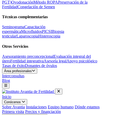
PGT)
Ovodonación
Método ROPA
Preservación de la
Fertilidad
Congelación de Semen
Técnicas complementarias
Seminograma
Capacitación
espermática
Microfluidos
PICSI
Biopsia
testicular
Laparoscopia
Histeroscopia
Otros Servicios
Asesoramiento preconcepcional
Evaluación integral del
útero
Fertilidad integrativa
Asesoría legal
Apoyo psicológico
Tasas de éxito
Donantes de óvulos
Área profesionales
Interconsultas
Blog
Inicio
Conócenos
Sobre Avantia
Instalaciones
Equipo humano
Dónde estamos
Primera visita
Precios y financiación