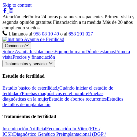
Skip to content
Atención telefónica 24 horas para nuestros pacientes
Primera visita y
segunda opinión gratuitas
Financiación a tu medida
Más de 20 años
cumpliendo sueños
Llámanos al
958 08 10 49
o al
658 291 027
Conócenos
Sobre Avantia
Instalaciones
Equipo humano
Dónde estamos
Primera
visita
Precios y financiación
Tratamientos y servicios
Estudio de fertilidad
Estudio básico de esterilidad
¿Cuándo iniciar el estudio de
fertilidad?
Pruebas diagnósticas en el hombre
Pruebas
diagnósticas en la mujer
Estudio de abortos recurrentes
Estudios
de fallos de implantación
Tratamientos de fertilidad
Inseminación Artificial
Fecundación In Vitro (FIV /
ICSI)
Diagnóstico Genético Preimplantacional (DGP /