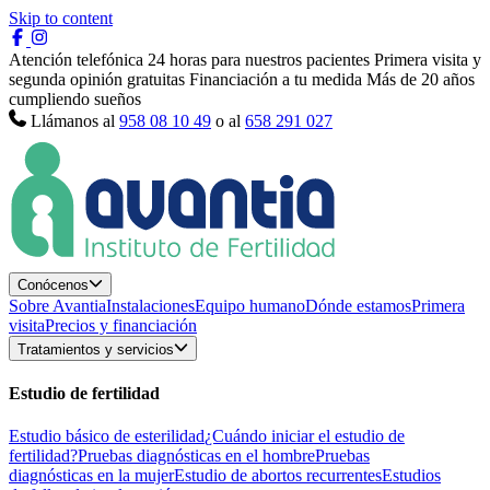
Skip to content
Atención telefónica 24 horas para nuestros pacientes
Primera visita y
segunda opinión gratuitas
Financiación a tu medida
Más de 20 años
cumpliendo sueños
Llámanos al
958 08 10 49
o al
658 291 027
Conócenos
Sobre Avantia
Instalaciones
Equipo humano
Dónde estamos
Primera
visita
Precios y financiación
Tratamientos y servicios
Estudio de fertilidad
Estudio básico de esterilidad
¿Cuándo iniciar el estudio de
fertilidad?
Pruebas diagnósticas en el hombre
Pruebas
diagnósticas en la mujer
Estudio de abortos recurrentes
Estudios