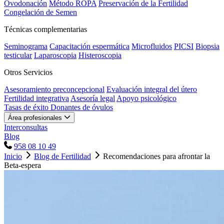
Ovodonación
Método ROPA
Preservación de la Fertilidad
Congelación de Semen
Técnicas complementarias
Seminograma
Capacitación espermática
Microfluidos
PICSI
Biopsia
testicular
Laparoscopia
Histeroscopia
Otros Servicios
Asesoramiento preconcepcional
Evaluación integral del útero
Fertilidad integrativa
Asesoría legal
Apoyo psicológico
Tasas de éxito
Donantes de óvulos
Área profesionales
Interconsultas
Blog
958 08 10 49
Inicio
Blog de Fertilidad
Recomendaciones para afrontar la
Beta-espera