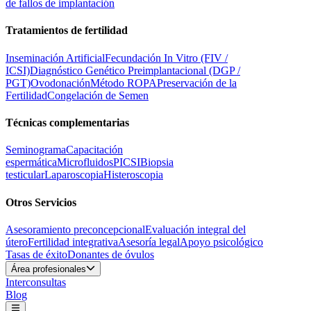
de fallos de implantación
Tratamientos de fertilidad
Inseminación Artificial
Fecundación In Vitro (FIV /
ICSI)
Diagnóstico Genético Preimplantacional (DGP /
PGT)
Ovodonación
Método ROPA
Preservación de la
Fertilidad
Congelación de Semen
Técnicas complementarias
Seminograma
Capacitación
espermática
Microfluidos
PICSI
Biopsia
testicular
Laparoscopia
Histeroscopia
Otros Servicios
Asesoramiento preconcepcional
Evaluación integral del
útero
Fertilidad integrativa
Asesoría legal
Apoyo psicológico
Tasas de éxito
Donantes de óvulos
Área profesionales
Interconsultas
Blog