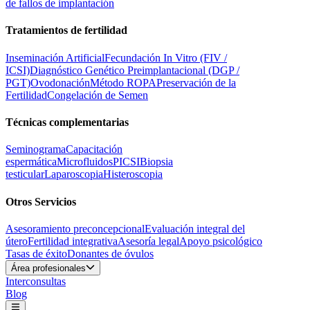
de fallos de implantación
Tratamientos de fertilidad
Inseminación Artificial
Fecundación In Vitro (FIV /
ICSI)
Diagnóstico Genético Preimplantacional (DGP /
PGT)
Ovodonación
Método ROPA
Preservación de la
Fertilidad
Congelación de Semen
Técnicas complementarias
Seminograma
Capacitación
espermática
Microfluidos
PICSI
Biopsia
testicular
Laparoscopia
Histeroscopia
Otros Servicios
Asesoramiento preconcepcional
Evaluación integral del
útero
Fertilidad integrativa
Asesoría legal
Apoyo psicológico
Tasas de éxito
Donantes de óvulos
Área profesionales
Interconsultas
Blog