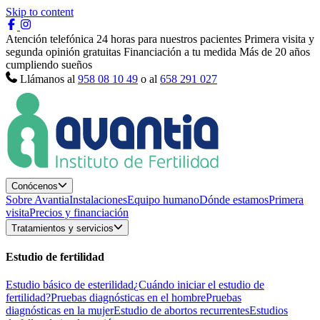
Skip to content
Atención telefónica 24 horas para nuestros pacientes
Primera visita y
segunda opinión gratuitas
Financiación a tu medida
Más de 20 años
cumpliendo sueños
Llámanos al
958 08 10 49
o al
658 291 027
Conócenos
Sobre Avantia
Instalaciones
Equipo humano
Dónde estamos
Primera
visita
Precios y financiación
Tratamientos y servicios
Estudio de fertilidad
Estudio básico de esterilidad
¿Cuándo iniciar el estudio de
fertilidad?
Pruebas diagnósticas en el hombre
Pruebas
diagnósticas en la mujer
Estudio de abortos recurrentes
Estudios