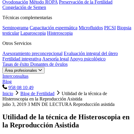
Ovodonación
Método ROPA
Preservación de la Fertilidad
Congelación de Semen
Técnicas complementarias
Seminograma
Capacitación espermática
Microfluidos
PICSI
Biopsia
testicular
Laparoscopia
Histeroscopia
Otros Servicios
Asesoramiento preconcepcional
Evaluación integral del útero
Fertilidad integrativa
Asesoría legal
Apoyo psicológico
Tasas de éxito
Donantes de óvulos
Área profesionales
Interconsultas
Blog
958 08 10 49
Inicio
Blog de Fertilidad
Utilidad de la técnica de
Histeroscopia en la Reproducción Asistida
julio 3, 2019
3 MIN DE LECTURA
Reproducción asistida
Utilidad de la técnica de Histeroscopia en
la Reproducción Asistida