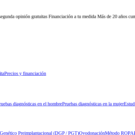
 segunda opinión gratuitas
Financiación a tu medida
Más de 20 años cu
ita
Precios y financiación
ruebas diagnósticas en el hombre
Pruebas diagnósticas en la mujer
Estud
 Genético Preimplantacional (DGP / PGT)
Ovodonación
Método ROPA