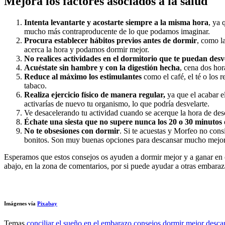
Mejora los factores asociados a la salud
Intenta
levantarte y acostarte siempre a la misma hora
, ya 
mucho más contraproducente de lo que podamos imaginar.
Procura
establecer hábitos previos antes de dormir
, como la
acerca la hora y podamos dormir mejor.
No realices actividades en el dormitorio que te puedan desv
Acuéstate sin hambre y con la digestión hecha
, cena dos hor
Reduce al máximo los estimulantes
como el café, el té o los 
tabaco.
Realiza ejercicio físico de manera regular,
ya que el acabar e
activarías de nuevo tu organismo, lo que podría desvelarte.
Ve desacelerando tu actividad cuando se acerque la hora de des
Échate una siesta que no supere nunca los 20 o 30 minutos
No te obsesiones con dormir
. Si te acuestas y Morfeo no cons
bonitos. Son muy buenas opciones para descansar mucho mejor
Esperamos que estos consejos os ayuden a dormir mejor y a ganar en 
abajo, en la zona de comentarios, por si puede ayudar a otras embaraz
Imágenes vía
Pixabay
Temas
conciliar el sueño en el embarazo
consejos dormir mejor
desca