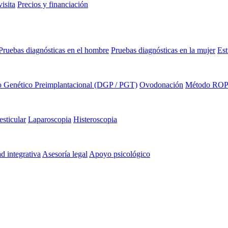
isita
Precios y financiación
Pruebas diagnósticas en el hombre
Pruebas diagnósticas en la mujer
Est
o Genético Preimplantacional (DGP / PGT)
Ovodonación
Método RO
esticular
Laparoscopia
Histeroscopia
ad integrativa
Asesoría legal
Apoyo psicológico