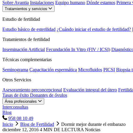
Sobre Avantia
Instalaciones
Equipo humano
Dónde estamos
Primera v
Tratamientos y servicios
Estudio de fertilidad
Estudio básico de esterilidad
¿Cuándo iniciar el estudio de fertilidad?
Tratamientos de fertilidad
Inseminación Artificial
Fecundación In Vitro (FIV / ICSI)
Diagnóstic
Técnicas complementarias
Seminograma
Capacitación espermática
Microfluidos
PICSI
Biopsia t
Otros Servicios
Asesoramiento preconcepcional
Evaluación integral del útero
Fertilid
Tasas de éxito
Donantes de óvulos
Área profesionales
Interconsultas
Blog
958 08 10 49
Inicio
Blog de Fertilidad
Dormir mejor durante el embarazo
diciembre 12, 2016
4 MIN DE LECTURA
Noticias