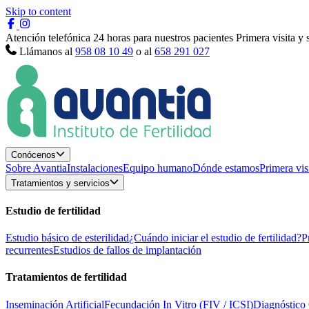
Skip to content
Atención telefónica 24 horas para nuestros pacientes
Primera visita y
Llámanos al
958 08 10 49
o al
658 291 027
Conócenos
Sobre Avantia
Instalaciones
Equipo humano
Dónde estamos
Primera vis
Tratamientos y servicios
Estudio de fertilidad
Estudio básico de esterilidad
¿Cuándo iniciar el estudio de fertilidad?
P
recurrentes
Estudios de fallos de implantación
Tratamientos de fertilidad
Inseminación Artificial
Fecundación In Vitro (FIV / ICSI)
Diagnóstico