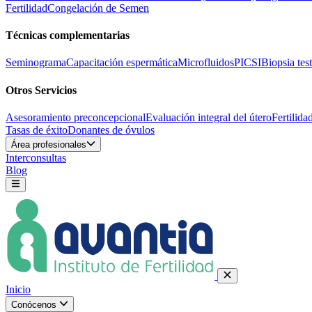
Fertilidad
Congelación de Semen
Técnicas complementarias
Seminograma
Capacitación espermática
Microfluidos
PICSI
Biopsia test
Otros Servicios
Asesoramiento preconcepcional
Evaluación integral del útero
Fertilida
Tasas de éxito
Donantes de óvulos
Área profesionales
Interconsultas
Blog
Inicio
Conócenos