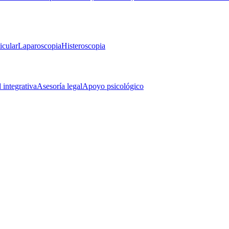
icular
Laparoscopia
Histeroscopia
d integrativa
Asesoría legal
Apoyo psicológico