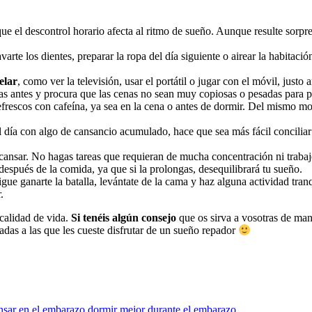
que el descontrol horario afecta al ritmo de sueño. Aunque resulte sor
varte los dientes, preparar la ropa del día siguiente o airear la habitac
elar
, como ver la televisión, usar el portátil o jugar con el móvil, justo a
as antes y procura que las cenas no sean muy copiosas o pesadas para 
refrescos con cafeína, ya sea en la cena o antes de dormir. Del mismo mo
l día con algo de cansancio acumulado, hace que sea más fácil conciliar 
cansar.
No hagas tareas que requieran de mucha concentración ni trabaje
después de la comida, ya que si la prolongas,
desequilibrará tu sueño.
igue ganarte la batalla, levántate de la cama y haz alguna actividad tra
.
calidad de vida.
Si tenéis algún consejo
que os sirva a vosotras de ma
adas a las que les cueste disfrutar de un sueño repador
nsar en el embarazo
dormir mejor durante el embarazo