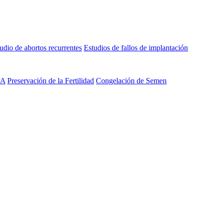
udio de abortos recurrentes
Estudios de fallos de implantación
PA
Preservación de la Fertilidad
Congelación de Semen