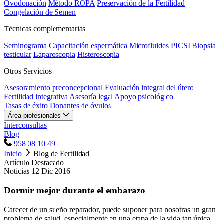
Ovodonación
Método ROPA
Preservación de la Fertilidad
Congelación de Semen
Técnicas complementarias
Seminograma
Capacitación espermática
Microfluidos
PICSI
Biopsia
testicular
Laparoscopia
Histeroscopia
Otros Servicios
Asesoramiento preconcepcional
Evaluación integral del útero
Fertilidad integrativa
Asesoría legal
Apoyo psicológico
Tasas de éxito
Donantes de óvulos
Área profesionales
Interconsultas
Blog
958 08 10 49
Inicio
Blog de Fertilidad
Artículo Destacado
Noticias
12 Dic 2016
Dormir mejor durante el embarazo
Carecer de un sueño reparador, puede suponer para nosotras un gran
problema de salud, especialmente en una etapa de la vida tan única