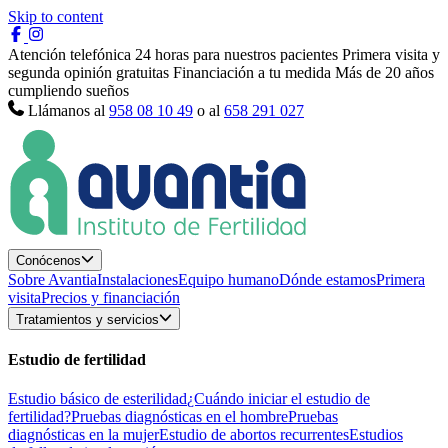
Skip to content
Atención telefónica 24 horas para nuestros pacientes
Primera visita y
segunda opinión gratuitas
Financiación a tu medida
Más de 20 años
cumpliendo sueños
Llámanos al
958 08 10 49
o al
658 291 027
Conócenos
Sobre Avantia
Instalaciones
Equipo humano
Dónde estamos
Primera
visita
Precios y financiación
Tratamientos y servicios
Estudio de fertilidad
Estudio básico de esterilidad
¿Cuándo iniciar el estudio de
fertilidad?
Pruebas diagnósticas en el hombre
Pruebas
diagnósticas en la mujer
Estudio de abortos recurrentes
Estudios