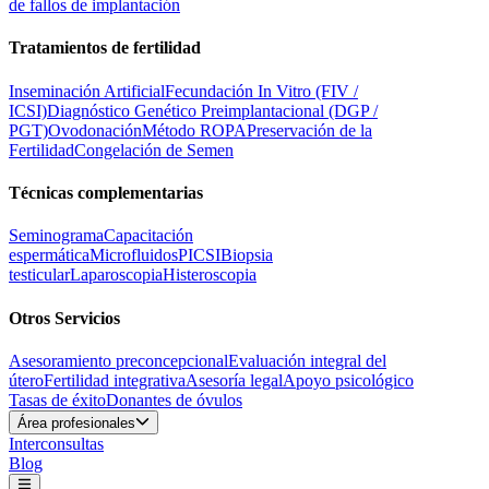
de fallos de implantación
Tratamientos de fertilidad
Inseminación Artificial
Fecundación In Vitro (FIV /
ICSI)
Diagnóstico Genético Preimplantacional (DGP /
PGT)
Ovodonación
Método ROPA
Preservación de la
Fertilidad
Congelación de Semen
Técnicas complementarias
Seminograma
Capacitación
espermática
Microfluidos
PICSI
Biopsia
testicular
Laparoscopia
Histeroscopia
Otros Servicios
Asesoramiento preconcepcional
Evaluación integral del
útero
Fertilidad integrativa
Asesoría legal
Apoyo psicológico
Tasas de éxito
Donantes de óvulos
Área profesionales
Interconsultas
Blog