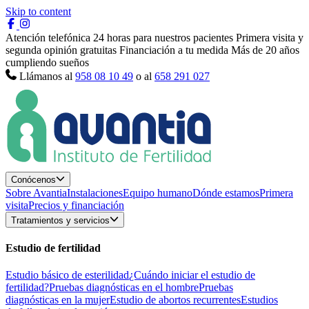
Skip to content
Atención telefónica 24 horas para nuestros pacientes
Primera visita y
segunda opinión gratuitas
Financiación a tu medida
Más de 20 años
cumpliendo sueños
Llámanos al
958 08 10 49
o al
658 291 027
Conócenos
Sobre Avantia
Instalaciones
Equipo humano
Dónde estamos
Primera
visita
Precios y financiación
Tratamientos y servicios
Estudio de fertilidad
Estudio básico de esterilidad
¿Cuándo iniciar el estudio de
fertilidad?
Pruebas diagnósticas en el hombre
Pruebas
diagnósticas en la mujer
Estudio de abortos recurrentes
Estudios