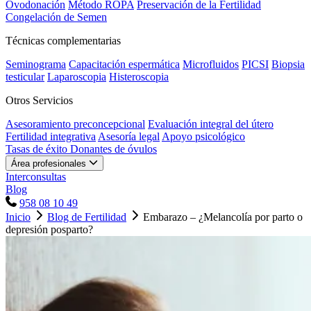
Ovodonación
Método ROPA
Preservación de la Fertilidad
Congelación de Semen
Técnicas complementarias
Seminograma
Capacitación espermática
Microfluidos
PICSI
Biopsia
testicular
Laparoscopia
Histeroscopia
Otros Servicios
Asesoramiento preconcepcional
Evaluación integral del útero
Fertilidad integrativa
Asesoría legal
Apoyo psicológico
Tasas de éxito
Donantes de óvulos
Área profesionales
Interconsultas
Blog
958 08 10 49
Inicio
Blog de Fertilidad
Embarazo – ¿Melancolía por parto o
depresión posparto?