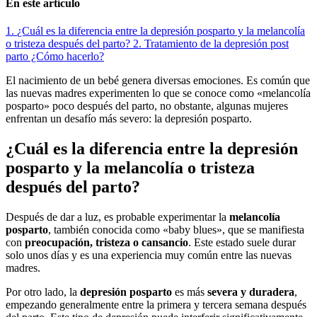
En este artículo
1.
¿Cuál es la diferencia entre la depresión posparto y la melancolía
o tristeza después del parto?
2.
Tratamiento de la depresión post
parto ¿Cómo hacerlo?
El nacimiento de un bebé genera diversas emociones. Es común que
las nuevas madres experimenten lo que se conoce como «melancolía
posparto» poco después del parto, no obstante, algunas mujeres
enfrentan un desafío más severo: la depresión posparto.
¿Cuál es la diferencia entre la depresión
posparto y la melancolía o tristeza
después del parto?
Después de dar a luz, es probable experimentar la
melancolía
posparto
, también conocida como «baby blues», que se manifiesta
con
preocupación, tristeza o cansancio
. Este estado suele durar
solo unos días y es una experiencia muy común entre las nuevas
madres.
Por otro lado, la
depresión posparto
es más
severa y duradera
,
empezando generalmente entre la primera y tercera semana después