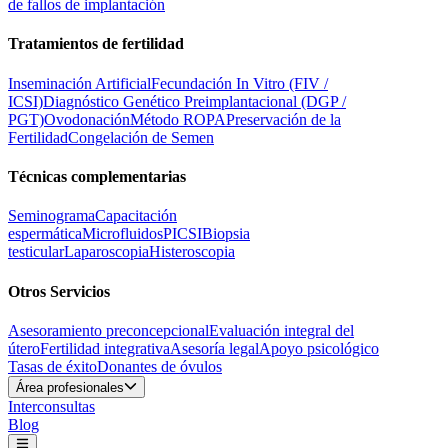
de fallos de implantación
Tratamientos de fertilidad
Inseminación Artificial
Fecundación In Vitro (FIV /
ICSI)
Diagnóstico Genético Preimplantacional (DGP /
PGT)
Ovodonación
Método ROPA
Preservación de la
Fertilidad
Congelación de Semen
Técnicas complementarias
Seminograma
Capacitación
espermática
Microfluidos
PICSI
Biopsia
testicular
Laparoscopia
Histeroscopia
Otros Servicios
Asesoramiento preconcepcional
Evaluación integral del
útero
Fertilidad integrativa
Asesoría legal
Apoyo psicológico
Tasas de éxito
Donantes de óvulos
Área profesionales
Interconsultas
Blog