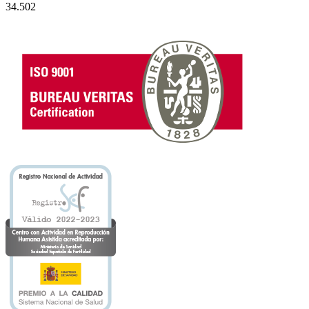
34.502