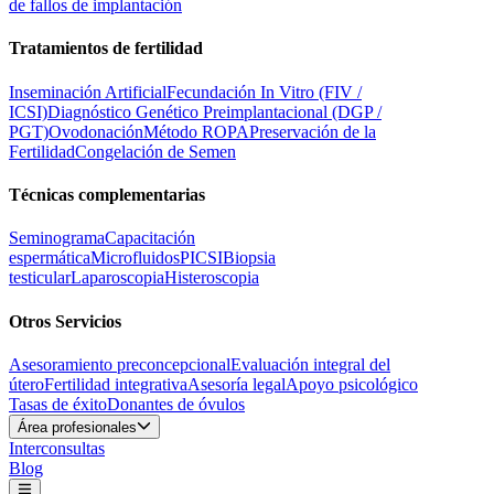
de fallos de implantación
Tratamientos de fertilidad
Inseminación Artificial
Fecundación In Vitro (FIV /
ICSI)
Diagnóstico Genético Preimplantacional (DGP /
PGT)
Ovodonación
Método ROPA
Preservación de la
Fertilidad
Congelación de Semen
Técnicas complementarias
Seminograma
Capacitación
espermática
Microfluidos
PICSI
Biopsia
testicular
Laparoscopia
Histeroscopia
Otros Servicios
Asesoramiento preconcepcional
Evaluación integral del
útero
Fertilidad integrativa
Asesoría legal
Apoyo psicológico
Tasas de éxito
Donantes de óvulos
Área profesionales
Interconsultas
Blog