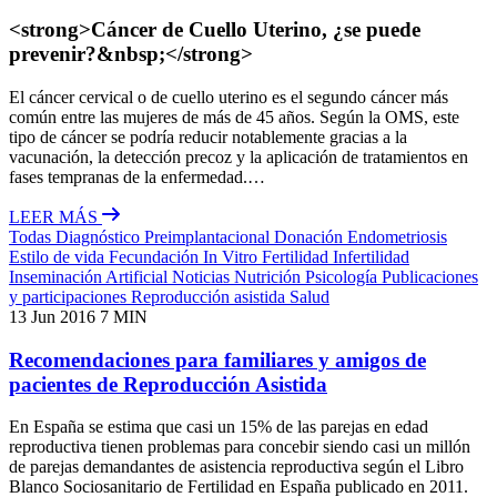
<strong>Cáncer de Cuello Uterino, ¿se puede
prevenir?&nbsp;</strong>
El cáncer cervical o de cuello uterino es el segundo cáncer más
común entre las mujeres de más de 45 años. Según la OMS, este
tipo de cáncer se podría reducir notablemente gracias a la
vacunación, la detección precoz y la aplicación de tratamientos en
fases tempranas de la enfermedad.…
LEER MÁS
Todas
Diagnóstico Preimplantacional
Donación
Endometriosis
Estilo de vida
Fecundación In Vitro
Fertilidad
Infertilidad
Inseminación Artificial
Noticias
Nutrición
Psicología
Publicaciones
y participaciones
Reproducción asistida
Salud
13 Jun 2016
7 MIN
Recomendaciones para familiares y amigos de
pacientes de Reproducción Asistida
En España se estima que casi un 15% de las parejas en edad
reproductiva tienen problemas para concebir siendo casi un millón
de parejas demandantes de asistencia reproductiva según el Libro
Blanco Sociosanitario de Fertilidad en España publicado en 2011.