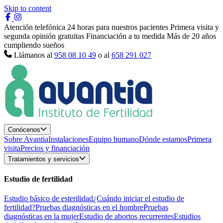
Skip to content
Atención telefónica 24 horas para nuestros pacientes
Primera visita y
segunda opinión gratuitas
Financiación a tu medida
Más de 20 años
cumpliendo sueños
Llámanos al
958 08 10 49
o al
658 291 027
Conócenos
Sobre Avantia
Instalaciones
Equipo humano
Dónde estamos
Primera
visita
Precios y financiación
Tratamientos y servicios
Estudio de fertilidad
Estudio básico de esterilidad
¿Cuándo iniciar el estudio de
fertilidad?
Pruebas diagnósticas en el hombre
Pruebas
diagnósticas en la mujer
Estudio de abortos recurrentes
Estudios