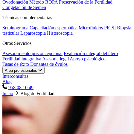
Ovodonación
Método ROPA
Preservación de la Fertilidad
Congelación de Semen
Técnicas complementarias
Seminograma
Capacitación espermática
Microfluidos
PICSI
Biopsia
testicular
Laparoscopia
Histeroscopia
Otros Servicios
Asesoramiento preconcepcional
Evaluación integral del útero
Fertilidad integrativa
Asesoría legal
Apoyo psicológico
Tasas de éxito
Donantes de óvulos
Área profesionales
Interconsultas
Blog
958 08 10 49
Inicio
Blog de Fertilidad