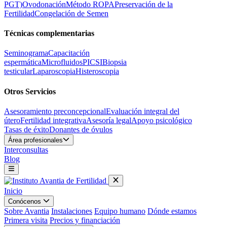
PGT)
Ovodonación
Método ROPA
Preservación de la
Fertilidad
Congelación de Semen
Técnicas complementarias
Seminograma
Capacitación
espermática
Microfluidos
PICSI
Biopsia
testicular
Laparoscopia
Histeroscopia
Otros Servicios
Asesoramiento preconcepcional
Evaluación integral del
útero
Fertilidad integrativa
Asesoría legal
Apoyo psicológico
Tasas de éxito
Donantes de óvulos
Área profesionales
Interconsultas
Blog
Inicio
Conócenos
Sobre Avantia
Instalaciones
Equipo humano
Dónde estamos
Primera visita
Precios y financiación