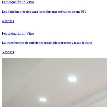
Fecundación In Vitro
Los 4 destinos legales para los embriones sobrantes de una FIV
4 meses
Fecundación In Vitro
La transferencia de embriones congelados: proceso y tasas de éxito
5 meses