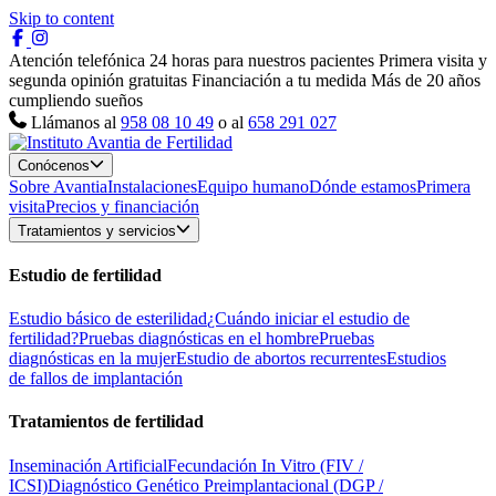
Skip to content
Atención telefónica 24 horas para nuestros pacientes
Primera visita y
segunda opinión gratuitas
Financiación a tu medida
Más de 20 años
cumpliendo sueños
Llámanos al
958 08 10 49
o al
658 291 027
Conócenos
Sobre Avantia
Instalaciones
Equipo humano
Dónde estamos
Primera
visita
Precios y financiación
Tratamientos y servicios
Estudio de fertilidad
Estudio básico de esterilidad
¿Cuándo iniciar el estudio de
fertilidad?
Pruebas diagnósticas en el hombre
Pruebas
diagnósticas en la mujer
Estudio de abortos recurrentes
Estudios
de fallos de implantación
Tratamientos de fertilidad
Inseminación Artificial
Fecundación In Vitro (FIV /
ICSI)
Diagnóstico Genético Preimplantacional (DGP /