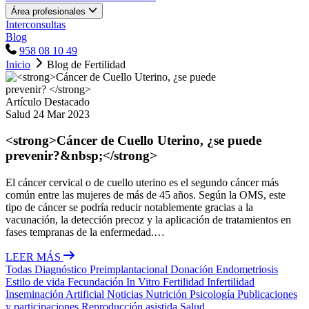
Área profesionales
Interconsultas
Blog
958 08 10 49
Inicio
Blog de Fertilidad
Artículo Destacado
Salud
24 Mar 2023
<strong>Cáncer de Cuello Uterino, ¿se puede
prevenir?&nbsp;</strong>
El cáncer cervical o de cuello uterino es el segundo cáncer más
común entre las mujeres de más de 45 años. Según la OMS, este
tipo de cáncer se podría reducir notablemente gracias a la
vacunación, la detección precoz y la aplicación de tratamientos en
fases tempranas de la enfermedad.…
LEER MÁS
Todas
Diagnóstico Preimplantacional
Donación
Endometriosis
Estilo de vida
Fecundación In Vitro
Fertilidad
Infertilidad
Inseminación Artificial
Noticias
Nutrición
Psicología
Publicaciones
y participaciones
Reproducción asistida
Salud