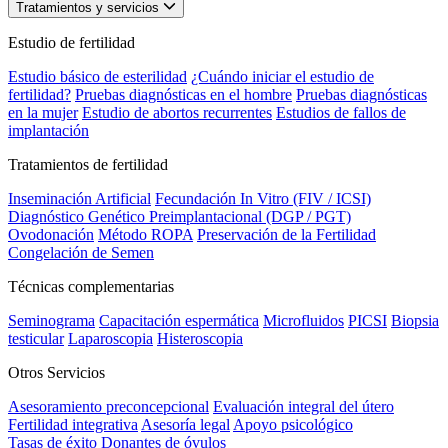
Tratamientos y servicios
Estudio de fertilidad
Estudio básico de esterilidad
¿Cuándo iniciar el estudio de
fertilidad?
Pruebas diagnósticas en el hombre
Pruebas diagnósticas
en la mujer
Estudio de abortos recurrentes
Estudios de fallos de
implantación
Tratamientos de fertilidad
Inseminación Artificial
Fecundación In Vitro (FIV / ICSI)
Diagnóstico Genético Preimplantacional (DGP / PGT)
Ovodonación
Método ROPA
Preservación de la Fertilidad
Congelación de Semen
Técnicas complementarias
Seminograma
Capacitación espermática
Microfluidos
PICSI
Biopsia
testicular
Laparoscopia
Histeroscopia
Otros Servicios
Asesoramiento preconcepcional
Evaluación integral del útero
Fertilidad integrativa
Asesoría legal
Apoyo psicológico
Tasas de éxito
Donantes de óvulos