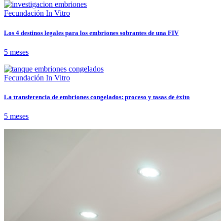
Fecundación In Vitro
Los 4 destinos legales para los embriones sobrantes de una FIV
5 meses
Fecundación In Vitro
La transferencia de embriones congelados: proceso y tasas de éxito
5 meses