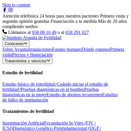
Skip to content
Atención telefónica 24 horas para nuestros pacientes
Primera visita y
segunda opinión gratuitas
Financiación a tu medida
Más de 20 años
cumpliendo sueños
Llámanos al
958 08 10 49
o al
658 291 027
Conócenos
Sobre Avantia
Instalaciones
Equipo humano
Dónde estamos
Primera
visita
Precios y financiación
Tratamientos y servicios
Estudio de fertilidad
Estudio básico de esterilidad
¿Cuándo iniciar el estudio de
fertilidad?
Pruebas diagnósticas en el hombre
Pruebas
diagnósticas en la mujer
Estudio de abortos recurrentes
Estudios
de fallos de implantación
Tratamientos de fertilidad
Inseminación Artificial
Fecundación In Vitro (FIV /
ICSI)
Diagnóstico Genético Preimplantacional (DGP /