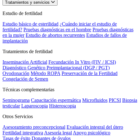
Tratamientos y servicios
Estudio de fertilidad
Estudio básico de esterilidad
¿Cuándo iniciar el estudio de
fertilidad?
Pruebas diagnósticas en el hombre
Pruebas diagnósticas
en la mujer
Estudio de abortos recurrentes
Estudios de fallos de
implantación
Tratamientos de fertilidad
Inseminación Artificial
Fecundación In Vitro (FIV / ICSI)
Diagnóstico Genético Preimplantacional (DGP / PGT)
Ovodonación
Método ROPA
Preservación de la Fertilidad
Congelación de Semen
Técnicas complementarias
Seminograma
Capacitación espermática
Microfluidos
PICSI
Biopsia
testicular
Laparoscopia
Histeroscopia
Otros Servicios
Asesoramiento preconcepcional
Evaluación integral del útero
Fertilidad integrativa
Asesoría legal
Apoyo psicológico
Tasas de éxito
Donantes de óvulos