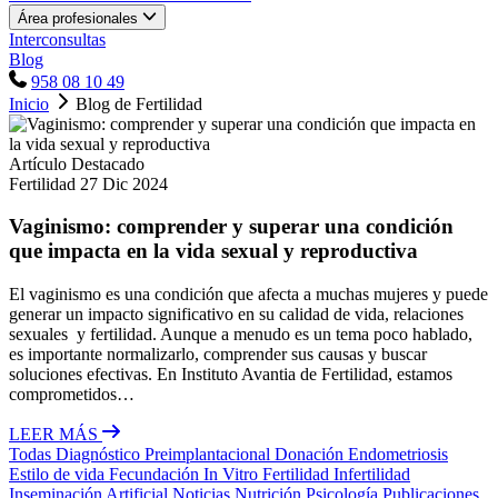
Área profesionales
Interconsultas
Blog
958 08 10 49
Inicio
Blog de Fertilidad
Artículo Destacado
Fertilidad
27 Dic 2024
Vaginismo: comprender y superar una condición
que impacta en la vida sexual y reproductiva
El vaginismo es una condición que afecta a muchas mujeres y puede
generar un impacto significativo en su calidad de vida, relaciones
sexuales y fertilidad. Aunque a menudo es un tema poco hablado,
es importante normalizarlo, comprender sus causas y buscar
soluciones efectivas. En Instituto Avantia de Fertilidad, estamos
comprometidos…
LEER MÁS
Todas
Diagnóstico Preimplantacional
Donación
Endometriosis
Estilo de vida
Fecundación In Vitro
Fertilidad
Infertilidad
Inseminación Artificial
Noticias
Nutrición
Psicología
Publicaciones