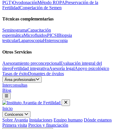
PGT)
Ovodonación
Método ROPA
Preservación de la
Fertilidad
Congelación de Semen
Técnicas complementarias
Seminograma
Capacitación
espermática
Microfluidos
PICSI
Biopsia
testicular
Laparoscopia
Histeroscopia
Otros Servicios
Asesoramiento preconcepcional
Evaluación integral del
útero
Fertilidad integrativa
Asesoría legal
Apoyo psicológico
Tasas de éxito
Donantes de óvulos
Área profesionales
Interconsultas
Blog
Inicio
Conócenos
Sobre Avantia
Instalaciones
Equipo humano
Dónde estamos
Primera visita
Precios y financiación