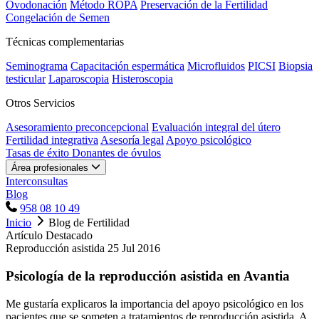
Ovodonación
Método ROPA
Preservación de la Fertilidad
Congelación de Semen
Técnicas complementarias
Seminograma
Capacitación espermática
Microfluidos
PICSI
Biopsia
testicular
Laparoscopia
Histeroscopia
Otros Servicios
Asesoramiento preconcepcional
Evaluación integral del útero
Fertilidad integrativa
Asesoría legal
Apoyo psicológico
Tasas de éxito
Donantes de óvulos
Área profesionales
Interconsultas
Blog
958 08 10 49
Inicio
Blog de Fertilidad
Artículo Destacado
Reproducción asistida
25 Jul 2016
Psicología de la reproducción asistida en Avantia
Me gustaría explicaros la importancia del apoyo psicológico en los
pacientes que se someten a tratamientos de reproducción asistida. A