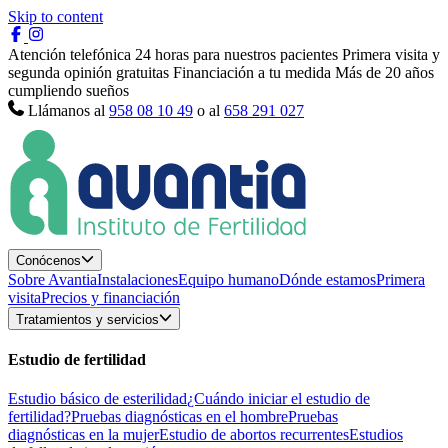
Skip to content
Atención telefónica 24 horas para nuestros pacientes
Primera visita y
segunda opinión gratuitas
Financiación a tu medida
Más de 20 años
cumpliendo sueños
Llámanos al
958 08 10 49
o al
658 291 027
Conócenos
Sobre Avantia
Instalaciones
Equipo humano
Dónde estamos
Primera
visita
Precios y financiación
Tratamientos y servicios
Estudio de fertilidad
Estudio básico de esterilidad
¿Cuándo iniciar el estudio de
fertilidad?
Pruebas diagnósticas en el hombre
Pruebas
diagnósticas en la mujer
Estudio de abortos recurrentes
Estudios