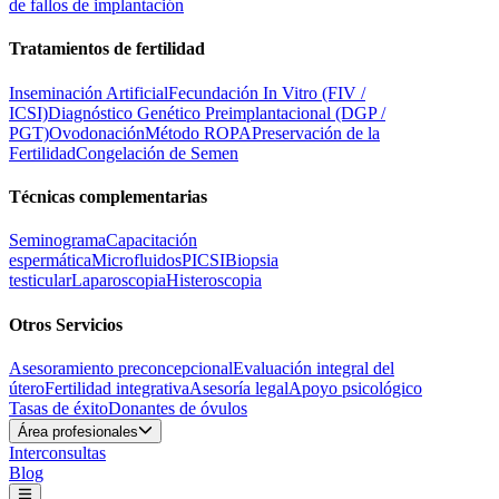
de fallos de implantación
Tratamientos de fertilidad
Inseminación Artificial
Fecundación In Vitro (FIV /
ICSI)
Diagnóstico Genético Preimplantacional (DGP /
PGT)
Ovodonación
Método ROPA
Preservación de la
Fertilidad
Congelación de Semen
Técnicas complementarias
Seminograma
Capacitación
espermática
Microfluidos
PICSI
Biopsia
testicular
Laparoscopia
Histeroscopia
Otros Servicios
Asesoramiento preconcepcional
Evaluación integral del
útero
Fertilidad integrativa
Asesoría legal
Apoyo psicológico
Tasas de éxito
Donantes de óvulos
Área profesionales
Interconsultas
Blog