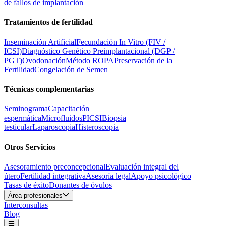
de fallos de implantación
Tratamientos de fertilidad
Inseminación Artificial
Fecundación In Vitro (FIV /
ICSI)
Diagnóstico Genético Preimplantacional (DGP /
PGT)
Ovodonación
Método ROPA
Preservación de la
Fertilidad
Congelación de Semen
Técnicas complementarias
Seminograma
Capacitación
espermática
Microfluidos
PICSI
Biopsia
testicular
Laparoscopia
Histeroscopia
Otros Servicios
Asesoramiento preconcepcional
Evaluación integral del
útero
Fertilidad integrativa
Asesoría legal
Apoyo psicológico
Tasas de éxito
Donantes de óvulos
Área profesionales
Interconsultas
Blog