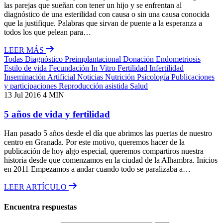
las parejas que sueñan con tener un hijo y se enfrentan al
diagnóstico de una esterilidad con causa o sin una causa conocida
que la justifique. Palabras que sirvan de puente a la esperanza a
todos los que pelean para…
LEER MÁS
Todas
Diagnóstico Preimplantacional
Donación
Endometriosis
Estilo de vida
Fecundación In Vitro
Fertilidad
Infertilidad
Inseminación Artificial
Noticias
Nutrición
Psicología
Publicaciones
y participaciones
Reproducción asistida
Salud
13 Jul 2016
4 MIN
5 años de vida y fertilidad
Han pasado 5 años desde el día que abrimos las puertas de nuestro
centro en Granada. Por este motivo, queremos hacer de la
publicación de hoy algo especial, queremos compartiros nuestra
historia desde que comenzamos en la ciudad de la Alhambra. Inicios
en 2011 Empezamos a andar cuando todo se paralizaba a…
LEER ARTÍCULO
Encuentra respuestas