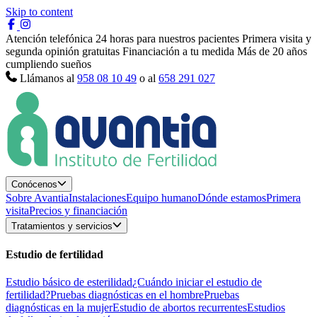
Skip to content
Atención telefónica 24 horas para nuestros pacientes
Primera visita y
segunda opinión gratuitas
Financiación a tu medida
Más de 20 años
cumpliendo sueños
Llámanos al
958 08 10 49
o al
658 291 027
Conócenos
Sobre Avantia
Instalaciones
Equipo humano
Dónde estamos
Primera
visita
Precios y financiación
Tratamientos y servicios
Estudio de fertilidad
Estudio básico de esterilidad
¿Cuándo iniciar el estudio de
fertilidad?
Pruebas diagnósticas en el hombre
Pruebas
diagnósticas en la mujer
Estudio de abortos recurrentes
Estudios