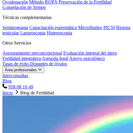
Ovodonación
Método ROPA
Preservación de la Fertilidad
Congelación de Semen
Técnicas complementarias
Seminograma
Capacitación espermática
Microfluidos
PICSI
Biopsia
testicular
Laparoscopia
Histeroscopia
Otros Servicios
Asesoramiento preconcepcional
Evaluación integral del útero
Fertilidad integrativa
Asesoría legal
Apoyo psicológico
Tasas de éxito
Donantes de óvulos
Área profesionales
Interconsultas
Blog
958 08 10 49
Inicio
Blog de Fertilidad