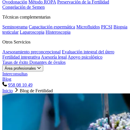
Ovodonación
Método ROPA
Preservación de la Fertilidad
Congelación de Semen
Técnicas complementarias
Seminograma
Capacitación espermática
Microfluidos
PICSI
Biopsia
testicular
Laparoscopia
Histeroscopia
Otros Servicios
Asesoramiento preconcepcional
Evaluación integral del útero
Fertilidad integrativa
Asesoría legal
Apoyo psicológico
Tasas de éxito
Donantes de óvulos
Área profesionales
Interconsultas
Blog
958 08 10 49
Inicio
Blog de Fertilidad