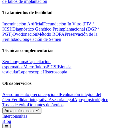
de fallos de implantación
Tratamientos de fertilidad
Inseminación Artificial
Fecundación In Vitro (FIV /
ICSI)
Diagnóstico Genético Preimplantacional (DGP /
PGT)
Ovodonación
Método ROPA
Preservación de la
Fertilidad
Congelación de Semen
Técnicas complementarias
Seminograma
Capacitación
espermática
Microfluidos
PICSI
Biopsia
testicular
Laparoscopia
Histeroscopia
Otros Servicios
Asesoramiento preconcepcional
Evaluación integral del
útero
Fertilidad integrativa
Asesoría legal
Apoyo psicológico
Tasas de éxito
Donantes de óvulos
Área profesionales
Interconsultas
Blog