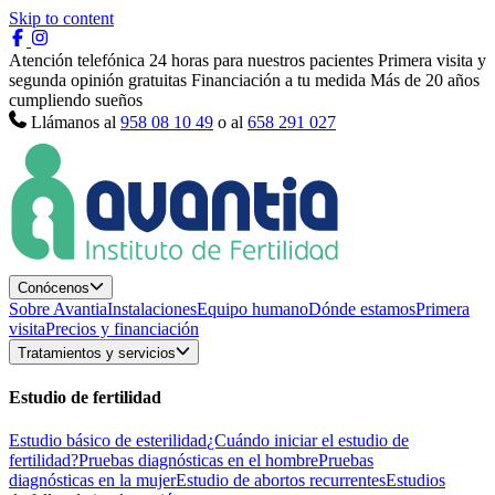
Skip to content
Atención telefónica 24 horas para nuestros pacientes
Primera visita y
segunda opinión gratuitas
Financiación a tu medida
Más de 20 años
cumpliendo sueños
Llámanos al
958 08 10 49
o al
658 291 027
Conócenos
Sobre Avantia
Instalaciones
Equipo humano
Dónde estamos
Primera
visita
Precios y financiación
Tratamientos y servicios
Estudio de fertilidad
Estudio básico de esterilidad
¿Cuándo iniciar el estudio de
fertilidad?
Pruebas diagnósticas en el hombre
Pruebas
diagnósticas en la mujer
Estudio de abortos recurrentes
Estudios