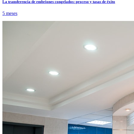
La transferencia de embriones congelados: proceso y tasas de éxito
5 meses