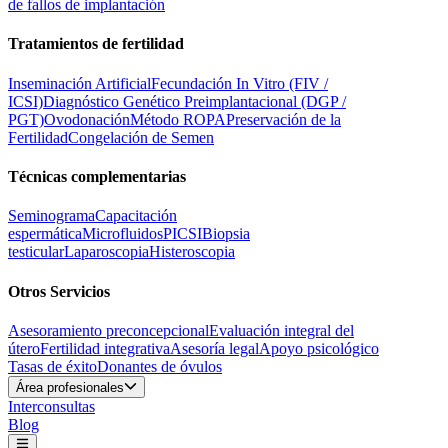
de fallos de implantación
Tratamientos de fertilidad
Inseminación Artificial
Fecundación In Vitro (FIV /
ICSI)
Diagnóstico Genético Preimplantacional (DGP /
PGT)
Ovodonación
Método ROPA
Preservación de la
Fertilidad
Congelación de Semen
Técnicas complementarias
Seminograma
Capacitación
espermática
Microfluidos
PICSI
Biopsia
testicular
Laparoscopia
Histeroscopia
Otros Servicios
Asesoramiento preconcepcional
Evaluación integral del
útero
Fertilidad integrativa
Asesoría legal
Apoyo psicológico
Tasas de éxito
Donantes de óvulos
Área profesionales
Interconsultas
Blog