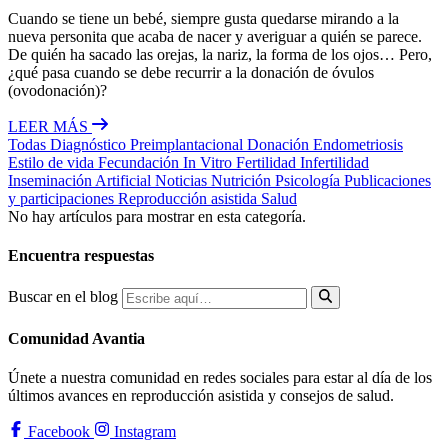
Cuando se tiene un bebé, siempre gusta quedarse mirando a la
nueva personita que acaba de nacer y averiguar a quién se parece.
De quién ha sacado las orejas, la nariz, la forma de los ojos… Pero,
¿qué pasa cuando se debe recurrir a la donación de óvulos
(ovodonación)?
LEER MÁS
Todas
Diagnóstico Preimplantacional
Donación
Endometriosis
Estilo de vida
Fecundación In Vitro
Fertilidad
Infertilidad
Inseminación Artificial
Noticias
Nutrición
Psicología
Publicaciones
y participaciones
Reproducción asistida
Salud
No hay artículos para mostrar en esta categoría.
Encuentra respuestas
Buscar en el blog
Comunidad Avantia
Únete a nuestra comunidad en redes sociales para estar al día de los
últimos avances en reproducción asistida y consejos de salud.
Facebook
Instagram