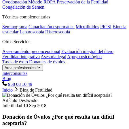
Ovodonación
Método ROPA
Preservación de la Fertilidad
Congelación de Semen
Técnicas complementarias
Seminograma
Capacitación espermática
Microfluidos
PICSI
Biopsia
testicular
Laparoscopia
Histeroscopia
Otros Servicios
Asesoramiento preconcepcional
Evaluación integral del útero
Fertilidad integrativa
Asesoría legal
Apoyo psicológico
Tasas de éxito
Donantes de óvulos
Área profesionales
Interconsultas
Blog
958 08 10 49
Inicio
Blog de Fertilidad
Artículo Destacado
Infertilidad
10 Sep 2018
Donación de Óvulos ¿Por qué resulta tan difícil
aceptarla?