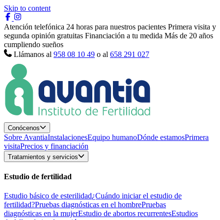
Skip to content
Atención telefónica 24 horas para nuestros pacientes
Primera visita y
segunda opinión gratuitas
Financiación a tu medida
Más de 20 años
cumpliendo sueños
Llámanos al
958 08 10 49
o al
658 291 027
Conócenos
Sobre Avantia
Instalaciones
Equipo humano
Dónde estamos
Primera
visita
Precios y financiación
Tratamientos y servicios
Estudio de fertilidad
Estudio básico de esterilidad
¿Cuándo iniciar el estudio de
fertilidad?
Pruebas diagnósticas en el hombre
Pruebas
diagnósticas en la mujer
Estudio de abortos recurrentes
Estudios