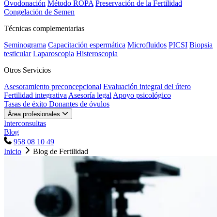
Ovodonación
Método ROPA
Preservación de la Fertilidad
Congelación de Semen
Técnicas complementarias
Seminograma
Capacitación espermática
Microfluidos
PICSI
Biopsia
testicular
Laparoscopia
Histeroscopia
Otros Servicios
Asesoramiento preconcepcional
Evaluación integral del útero
Fertilidad integrativa
Asesoría legal
Apoyo psicológico
Tasas de éxito
Donantes de óvulos
Área profesionales
Interconsultas
Blog
958 08 10 49
Inicio
Blog de Fertilidad