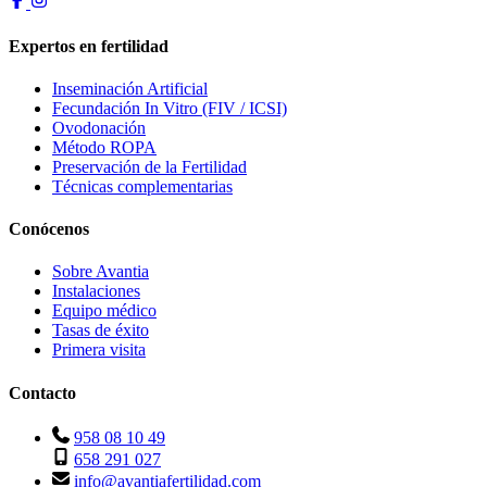
Expertos en fertilidad
Inseminación Artificial
Fecundación In Vitro (FIV / ICSI)
Ovodonación
Método ROPA
Preservación de la Fertilidad
Técnicas complementarias
Conócenos
Sobre Avantia
Instalaciones
Equipo médico
Tasas de éxito
Primera visita
Contacto
958 08 10 49
658 291 027
info@avantiafertilidad.com