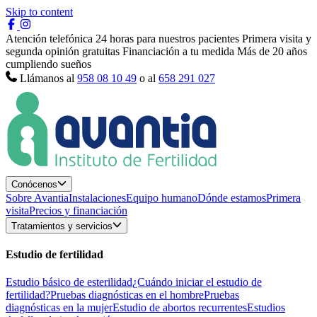
Skip to content
Atención telefónica 24 horas para nuestros pacientes
Primera visita y
segunda opinión gratuitas
Financiación a tu medida
Más de 20 años
cumpliendo sueños
Llámanos al
958 08 10 49
o al
658 291 027
Conócenos
Sobre Avantia
Instalaciones
Equipo humano
Dónde estamos
Primera
visita
Precios y financiación
Tratamientos y servicios
Estudio de fertilidad
Estudio básico de esterilidad
¿Cuándo iniciar el estudio de
fertilidad?
Pruebas diagnósticas en el hombre
Pruebas
diagnósticas en la mujer
Estudio de abortos recurrentes
Estudios