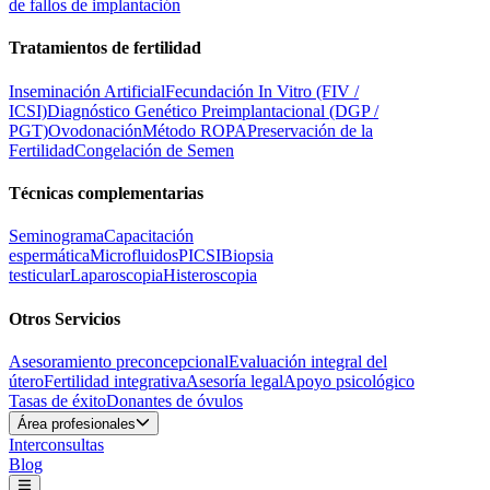
de fallos de implantación
Tratamientos de fertilidad
Inseminación Artificial
Fecundación In Vitro (FIV /
ICSI)
Diagnóstico Genético Preimplantacional (DGP /
PGT)
Ovodonación
Método ROPA
Preservación de la
Fertilidad
Congelación de Semen
Técnicas complementarias
Seminograma
Capacitación
espermática
Microfluidos
PICSI
Biopsia
testicular
Laparoscopia
Histeroscopia
Otros Servicios
Asesoramiento preconcepcional
Evaluación integral del
útero
Fertilidad integrativa
Asesoría legal
Apoyo psicológico
Tasas de éxito
Donantes de óvulos
Área profesionales
Interconsultas
Blog