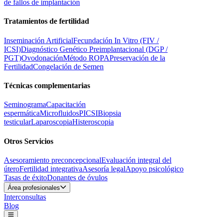
de fallos de implantación
Tratamientos de fertilidad
Inseminación Artificial
Fecundación In Vitro (FIV /
ICSI)
Diagnóstico Genético Preimplantacional (DGP /
PGT)
Ovodonación
Método ROPA
Preservación de la
Fertilidad
Congelación de Semen
Técnicas complementarias
Seminograma
Capacitación
espermática
Microfluidos
PICSI
Biopsia
testicular
Laparoscopia
Histeroscopia
Otros Servicios
Asesoramiento preconcepcional
Evaluación integral del
útero
Fertilidad integrativa
Asesoría legal
Apoyo psicológico
Tasas de éxito
Donantes de óvulos
Área profesionales
Interconsultas
Blog