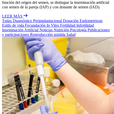
función del origen del semen, se distingue la inseminación artificial
con semen de la pareja (IAP) y con donante de semen (IAD).
LEER MÁS
Todas
Diagnóstico Preimplantacional
Donación
Endometriosis
Estilo de vida
Fecundación In Vitro
Fertilidad
Infertilidad
Inseminación Artificial
Noticias
Nutrición
Psicología
Publicaciones
y participaciones
Reproducción asistida
Salud