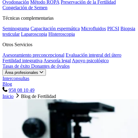
Ovodonación
Método ROPA
Preservación de la Fertilidad
Congelación de Semen
Técnicas complementarias
Seminograma
Capacitación espermática
Microfluidos
PICSI
Biopsia
testicular
Laparoscopia
Histeroscopia
Otros Servicios
Asesoramiento preconcepcional
Evaluación integral del útero
Fertilidad integrativa
Asesoría legal
Apoyo psicológico
Tasas de éxito
Donantes de óvulos
Área profesionales
Interconsultas
Blog
958 08 10 49
Inicio
Blog de Fertilidad