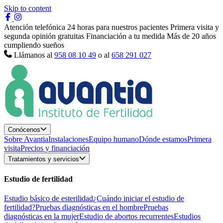
Skip to content
Atención telefónica 24 horas para nuestros pacientes
Primera visita y
segunda opinión gratuitas
Financiación a tu medida
Más de 20 años
cumpliendo sueños
Llámanos al
958 08 10 49
o al
658 291 027
Conócenos
Sobre Avantia
Instalaciones
Equipo humano
Dónde estamos
Primera
visita
Precios y financiación
Tratamientos y servicios
Estudio de fertilidad
Estudio básico de esterilidad
¿Cuándo iniciar el estudio de
fertilidad?
Pruebas diagnósticas en el hombre
Pruebas
diagnósticas en la mujer
Estudio de abortos recurrentes
Estudios