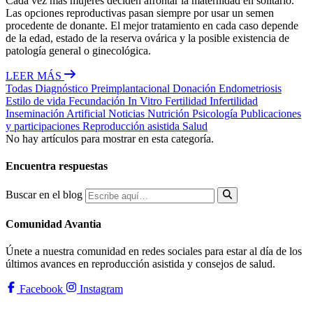
Cada vez más mujeres deciden afrontar la maternidad en solitario.
Las opciones reproductivas pasan siempre por usar un semen
procedente de donante. El mejor tratamiento en cada caso depende
de la edad, estado de la reserva ovárica y la posible existencia de
patología general o ginecológica.
LEER MÁS
Todas
Diagnóstico Preimplantacional
Donación
Endometriosis
Estilo de vida
Fecundación In Vitro
Fertilidad
Infertilidad
Inseminación Artificial
Noticias
Nutrición
Psicología
Publicaciones
y participaciones
Reproducción asistida
Salud
No hay artículos para mostrar en esta categoría.
Encuentra respuestas
Buscar en el blog
Comunidad Avantia
Únete a nuestra comunidad en redes sociales para estar al día de los
últimos avances en reproducción asistida y consejos de salud.
Facebook
Instagram