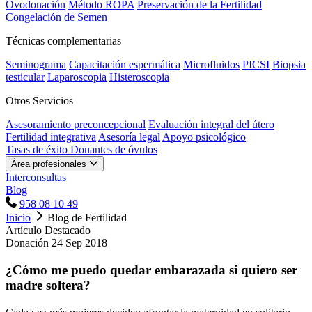
Ovodonación
Método ROPA
Preservación de la Fertilidad
Congelación de Semen
Técnicas complementarias
Seminograma
Capacitación espermática
Microfluidos
PICSI
Biopsia
testicular
Laparoscopia
Histeroscopia
Otros Servicios
Asesoramiento preconcepcional
Evaluación integral del útero
Fertilidad integrativa
Asesoría legal
Apoyo psicológico
Tasas de éxito
Donantes de óvulos
Área profesionales
Interconsultas
Blog
958 08 10 49
Inicio
Blog de Fertilidad
Artículo Destacado
Donación
24 Sep 2018
¿Cómo me puedo quedar embarazada si quiero ser
madre soltera?