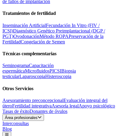
de fallos de implantación
Tratamientos de fertilidad
Inseminación Artificial
Fecundación In Vitro (FIV /
ICSI)
Diagnóstico Genético Preimplantacional (DGP /
PGT)
Ovodonación
Método ROPA
Preservación de la
Fertilidad
Congelación de Semen
Técnicas complementarias
Seminograma
Capacitación
espermática
Microfluidos
PICSI
Biopsia
testicular
Laparoscopia
Histeroscopia
Otros Servicios
Asesoramiento preconcepcional
Evaluación integral del
útero
Fertilidad integrativa
Asesoría legal
Apoyo psicológico
Tasas de éxito
Donantes de óvulos
Área profesionales
Interconsultas
Blog