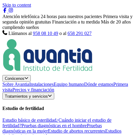
Skip to content
Atención telefónica 24 horas para nuestros pacientes
Primera visita y
segunda opinión gratuitas
Financiación a tu medida
Más de 20 años
cumpliendo sueños
Llámanos al
958 08 10 49
o al
658 291 027
Conócenos
Sobre Avantia
Instalaciones
Equipo humano
Dónde estamos
Primera
visita
Precios y financiación
Tratamientos y servicios
Estudio de fertilidad
Estudio básico de esterilidad
¿Cuándo iniciar el estudio de
fertilidad?
Pruebas diagnósticas en el hombre
Pruebas
diagnósticas en la mujer
Estudio de abortos recurrentes
Estudios