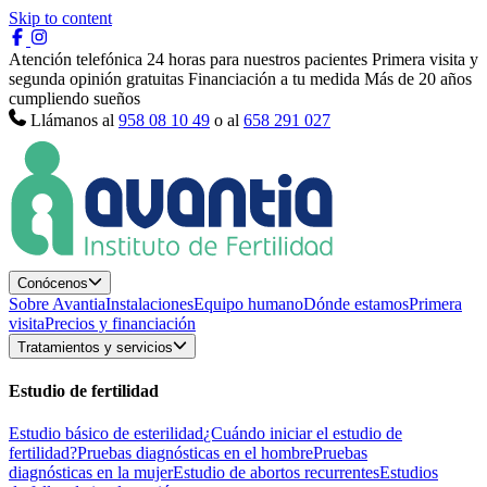
Skip to content
Atención telefónica 24 horas para nuestros pacientes
Primera visita y
segunda opinión gratuitas
Financiación a tu medida
Más de 20 años
cumpliendo sueños
Llámanos al
958 08 10 49
o al
658 291 027
Conócenos
Sobre Avantia
Instalaciones
Equipo humano
Dónde estamos
Primera
visita
Precios y financiación
Tratamientos y servicios
Estudio de fertilidad
Estudio básico de esterilidad
¿Cuándo iniciar el estudio de
fertilidad?
Pruebas diagnósticas en el hombre
Pruebas
diagnósticas en la mujer
Estudio de abortos recurrentes
Estudios