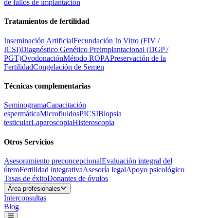
de fallos de implantación
Tratamientos de fertilidad
Inseminación Artificial
Fecundación In Vitro (FIV /
ICSI)
Diagnóstico Genético Preimplantacional (DGP /
PGT)
Ovodonación
Método ROPA
Preservación de la
Fertilidad
Congelación de Semen
Técnicas complementarias
Seminograma
Capacitación
espermática
Microfluidos
PICSI
Biopsia
testicular
Laparoscopia
Histeroscopia
Otros Servicios
Asesoramiento preconcepcional
Evaluación integral del
útero
Fertilidad integrativa
Asesoría legal
Apoyo psicológico
Tasas de éxito
Donantes de óvulos
Área profesionales
Interconsultas
Blog