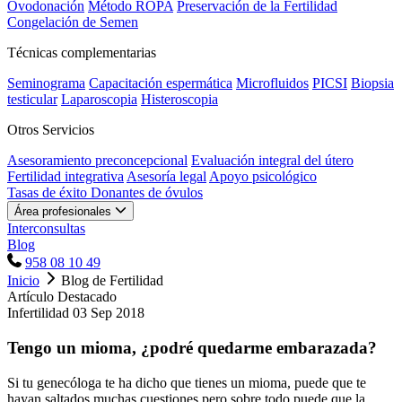
Ovodonación
Método ROPA
Preservación de la Fertilidad
Congelación de Semen
Técnicas complementarias
Seminograma
Capacitación espermática
Microfluidos
PICSI
Biopsia
testicular
Laparoscopia
Histeroscopia
Otros Servicios
Asesoramiento preconcepcional
Evaluación integral del útero
Fertilidad integrativa
Asesoría legal
Apoyo psicológico
Tasas de éxito
Donantes de óvulos
Área profesionales
Interconsultas
Blog
958 08 10 49
Inicio
Blog de Fertilidad
Artículo Destacado
Infertilidad
03 Sep 2018
Tengo un mioma, ¿podré quedarme embarazada?
Si tu genecóloga te ha dicho que tienes un mioma, puede que te
hayan saltados muchas cuestiones pero sobre todo puede que la