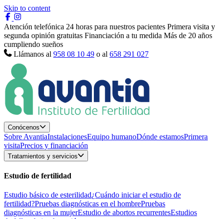
Skip to content
Atención telefónica 24 horas para nuestros pacientes
Primera visita y
segunda opinión gratuitas
Financiación a tu medida
Más de 20 años
cumpliendo sueños
Llámanos al
958 08 10 49
o al
658 291 027
Conócenos
Sobre Avantia
Instalaciones
Equipo humano
Dónde estamos
Primera
visita
Precios y financiación
Tratamientos y servicios
Estudio de fertilidad
Estudio básico de esterilidad
¿Cuándo iniciar el estudio de
fertilidad?
Pruebas diagnósticas en el hombre
Pruebas
diagnósticas en la mujer
Estudio de abortos recurrentes
Estudios