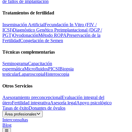
de fallos de implantación
Tratamientos de fertilidad
Inseminación Artificial
Fecundación In Vitro (FIV /
ICSI)
Diagnóstico Genético Preimplantacional (DGP /
PGT)
Ovodonación
Método ROPA
Preservación de la
Fertilidad
Congelación de Semen
Técnicas complementarias
Seminograma
Capacitación
espermática
Microfluidos
PICSI
Biopsia
testicular
Laparoscopia
Histeroscopia
Otros Servicios
Asesoramiento preconcepcional
Evaluación integral del
útero
Fertilidad integrativa
Asesoría legal
Apoyo psicológico
Tasas de éxito
Donantes de óvulos
Área profesionales
Interconsultas
Blog