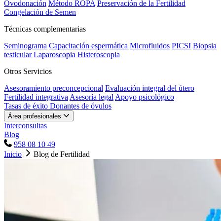
Ovodonación
Método ROPA
Preservación de la Fertilidad
Congelación de Semen
Técnicas complementarias
Seminograma
Capacitación espermática
Microfluidos
PICSI
Biopsia
testicular
Laparoscopia
Histeroscopia
Otros Servicios
Asesoramiento preconcepcional
Evaluación integral del útero
Fertilidad integrativa
Asesoría legal
Apoyo psicológico
Tasas de éxito
Donantes de óvulos
Área profesionales
Interconsultas
Blog
958 08 10 49
Inicio
Blog de Fertilidad