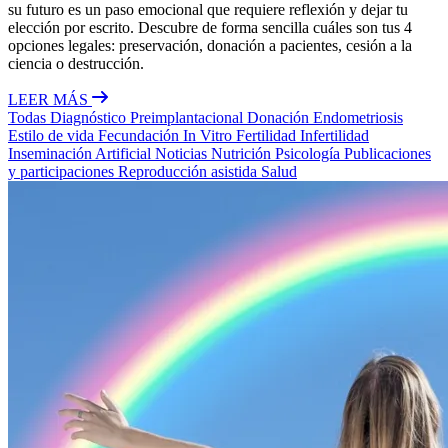
su futuro es un paso emocional que requiere reflexión y dejar tu
elección por escrito. Descubre de forma sencilla cuáles son tus 4
opciones legales: preservación, donación a pacientes, cesión a la
ciencia o destrucción.
LEER MÁS
Todas
Diagnóstico Preimplantacional
Donación
Endometriosis
Estilo de vida
Fecundación In Vitro
Fertilidad
Infertilidad
Inseminación Artificial
Noticias
Nutrición
Psicología
Publicaciones
y participaciones
Reproducción asistida
Salud